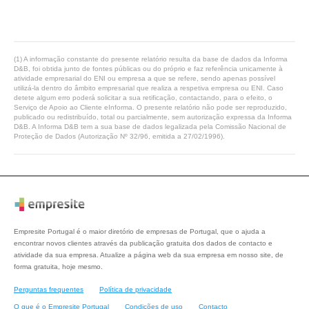
(1) A informação constante do presente relatório resulta da base de dados da Informa
D&B, foi obtida junto de fontes públicas ou do próprio e faz referência unicamente à
atividade empresarial do ENI ou empresa a que se refere, sendo apenas possível
utilizá-la dentro do âmbito empresarial que realiza a respetiva empresa ou ENI. Caso
detete algum erro poderá solicitar a sua retificação, contactando, para o efeito, o
Serviço de Apoio ao Cliente eInforma. O presente relatório não pode ser reproduzido,
publicado ou redistribuído, total ou parcialmente, sem autorização expressa da Informa
D&B. A Informa D&B tem a sua base de dados legalizada pela Comissão Nacional de
Proteção de Dados (Autorização Nº 32/96, emitida a 27/02/1996).
Empresite Portugal é o maior diretório de empresas de Portugal, que o ajuda a
encontrar novos clientes através da publicação gratuita dos dados de contacto e
atividade da sua empresa. Atualize a página web da sua empresa em nosso site, de
forma gratuita, hoje mesmo.
Perguntas frequentes
Política de privacidade
O que é o Empresite Portugal
Condições de uso
Contacto