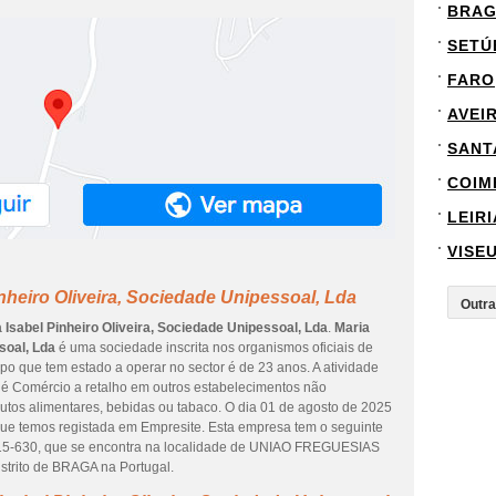
BRA
SETÚ
FARO
AVEI
SANT
COIM
LEIRI
VISE
nheiro Oliveira, Sociedade Unipessoal, Lda
 Isabel Pinheiro Oliveira, Sociedade Unipessoal, Lda
.
Maria
soal, Lda
é uma sociedade inscrita nos organismos oficiais de
mpo que tem estado a operar no sector é de 23 anos. A atividade
 é Comércio a retalho em outros estabelecimentos não
tos alimentares, bebidas ou tabaco. O dia 01 de agosto de 2025
 que temos registada em Empresite. Esta empresa tem o seguinte
-630, que se encontra na localidade de UNIAO FREGUESIAS
trito de BRAGA na Portugal.