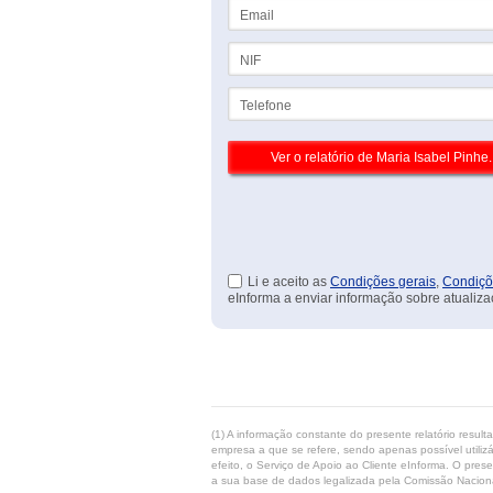
Email
NIF
Telefone
Li e aceito as
Condições gerais
,
Condiçõ
eInforma a enviar informação sobre atualiza
(1) A informação constante do presente relatório resul
empresa a que se refere, sendo apenas possível utilizá
efeito, o Serviço de Apoio ao Cliente eInforma. O pres
a sua base de dados legalizada pela Comissão Naciona