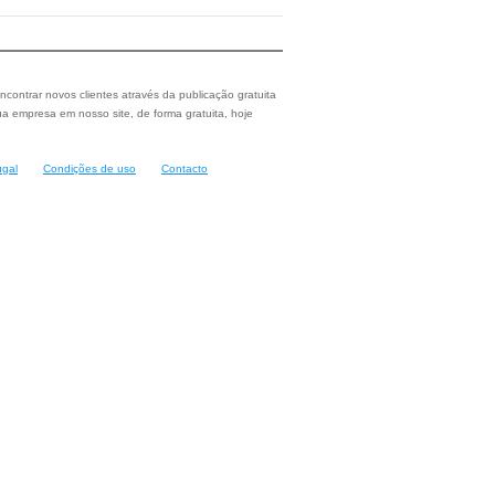
ncontrar novos clientes através da publicação gratuita
a empresa em nosso site, de forma gratuita, hoje
ugal
Condições de uso
Contacto