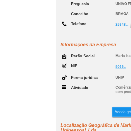
Freguesia
UNIAO F
Concelho
BRAGA
Telefone
25348...
Informações da Empresa
Razão Social
Maria Isa
NIF
5065...
Forma jurídica
UNIP
Atividade
Comércio
com pred
Aceda grá
Localização Geográfica de Maria
Unipessoal, Lda