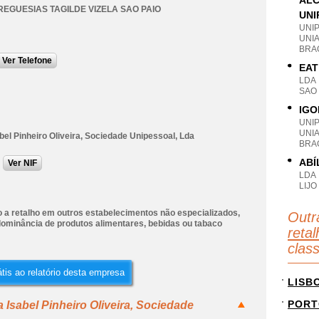
ALC
REGUESIAS TAGILDE VIZELA SAO PAIO
UNI
UNI
UNI
BRA
Ver Telefone
EAT
LDA
SAO
IGO
UNI
UNIA
bel Pinheiro Oliveira, Sociedade Unipessoal, Lda
BRA
ABÍ
Ver NIF
LDA
LIJ
 a retalho em outros estabelecimentos não especializados,
Outr
ominância de produtos alimentares, bebidas ou tabaco
reta
clas
tis ao relatório desta empresa
LISB
PORT
 Isabel Pinheiro Oliveira, Sociedade