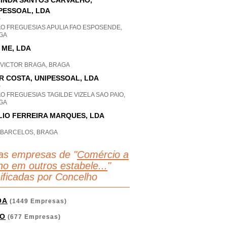
INDA SANTOS CARVALHO,
PESSOAL, LDA
P
AO FREGUESIAS APULIA FAO ESPOSENDE,
GA
 ME, LDA
 VICTOR BRAGA, BRAGA
R COSTA, UNIPESSOAL, LDA
P
O FREGUESIAS TAGILDE VIZELA SAO PAIO,
GA
LIO FERREIRA MARQUES, LDA
O BARCELOS, BRAGA
as empresas de "
Comércio a
lho em outros estabele...
"
sificadas por Concelho
OA
(1449 Empresas)
O
(677 Empresas)