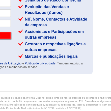
Semáforo de Risco Comercial
Evolução das Vendas e
Resultados (3 anos)
NIF, Nome, Contactos e Atividade
da empresa
Accionistas e Participações em
outras empresas
Gestores e respetivas ligações a
outras empresas
Marcas e publicações legais
es de Utilização
e
Política de privacidade
. Também autorizo a
ções e melhorias do serviço.
ta da base de dados da Informa D&B, foi obtida junto de fontes públicas ou do próprio e faz refe
-la dentro do âmbito empresarial que realiza a respetiva empresa ou ENI. Caso detete algum erro 
ente relatório não pode ser reproduzido, publicado ou redistribuído, total ou parcialmente, sem
l de Proteção de Dados (Autorização Nº 32/96, emitida a 27/02/1996).