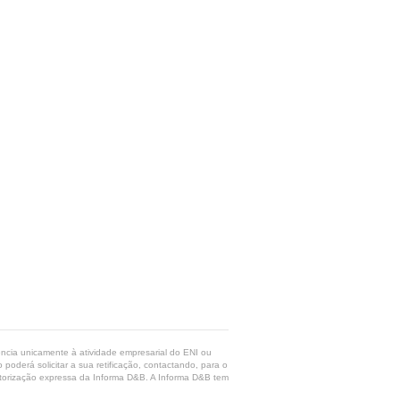
rência unicamente à atividade empresarial do ENI ou
poderá solicitar a sua retificação, contactando, para o
 autorização expressa da Informa D&B. A Informa D&B tem