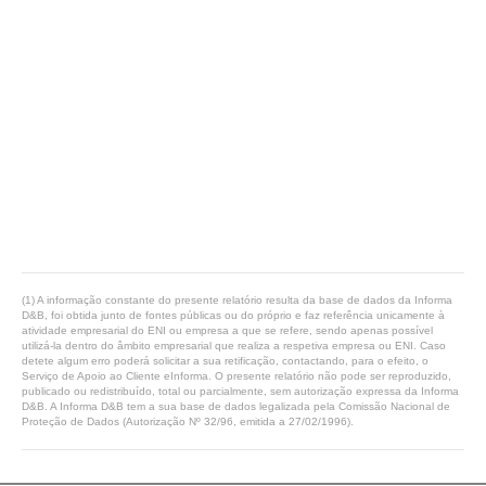
(1) A informação constante do presente relatório resulta da base de dados da Informa
D&B, foi obtida junto de fontes públicas ou do próprio e faz referência unicamente à
atividade empresarial do ENI ou empresa a que se refere, sendo apenas possível
utilizá-la dentro do âmbito empresarial que realiza a respetiva empresa ou ENI. Caso
detete algum erro poderá solicitar a sua retificação, contactando, para o efeito, o
Serviço de Apoio ao Cliente eInforma. O presente relatório não pode ser reproduzido,
publicado ou redistribuído, total ou parcialmente, sem autorização expressa da Informa
D&B. A Informa D&B tem a sua base de dados legalizada pela Comissão Nacional de
Proteção de Dados (Autorização Nº 32/96, emitida a 27/02/1996).