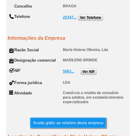
Concelho
BRAGA
Telefone
25347...
Ver Telefone
Informações da Empresa
Razão Social
Maria Helena Oliveira, Lda
Designação comercial
MARILENE-BRINDE
NIF
5062...
Ver NIF
Forma jurídica
LDA
Atividade
Comércio a retalho de vestuário
para adultos, em estabelecimentos
especializados
Aceda grátis ao relatório desta empresa