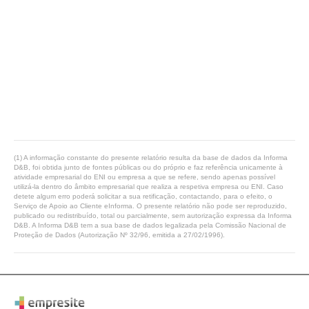
(1) A informação constante do presente relatório resulta da base de dados da Informa
D&B, foi obtida junto de fontes públicas ou do próprio e faz referência unicamente à
atividade empresarial do ENI ou empresa a que se refere, sendo apenas possível
utilizá-la dentro do âmbito empresarial que realiza a respetiva empresa ou ENI. Caso
detete algum erro poderá solicitar a sua retificação, contactando, para o efeito, o
Serviço de Apoio ao Cliente eInforma. O presente relatório não pode ser reproduzido,
publicado ou redistribuído, total ou parcialmente, sem autorização expressa da Informa
D&B. A Informa D&B tem a sua base de dados legalizada pela Comissão Nacional de
Proteção de Dados (Autorização Nº 32/96, emitida a 27/02/1996).