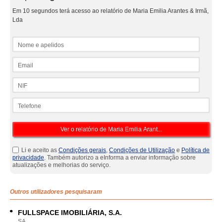
Em 10 segundos terá acesso ao relatório de Maria Emilia Arantes & Irmã,
Lda
Nome e apelidos
Email
NIF
Telefone
Li e aceito as
Condições gerais
,
Condições de Utilização
e
Política de
privacidade
. Também autorizo a eInforma a enviar informação sobre
atualizações e melhorias do serviço.
Outros utilizadores pesquisaram
FULLSPACE IMOBILIÁRIA, S.A.
SA