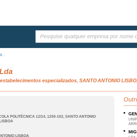
Pesquisar:
...
 Lda
em estabelecimentos especializados, SANTO ANTONIO LISB
Outr
GEN
COLA POLITÉCNICA 12/14, 1250-102
,
SANTO ANTONIO
UNI
LISBOA
ARRO
MIG
NTONIO LISBOA