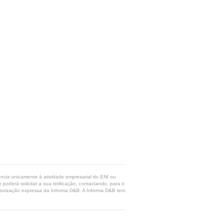
rência unicamente à atividade empresarial do ENI ou
poderá solicitar a sua retificação, contactando, para o
 autorização expressa da Informa D&B. A Informa D&B tem