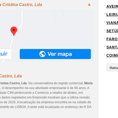
 Cristina Castro, Lda
AVEI
LEIRI
VIAN
SETÚ
FARO
SANT
COIM
Castro, Lda
istina Castro, Lda
. Na conservatória do registo comercial,
Maria
. O desempenho da sua atividade empresarial é de 66 anos. A
idade CINI pertencente a Comércio a retalho de têxteis, em
s dados registados em Empresite mostram que a última revisão
nho de 2026. A localização da empresa encontra-se na cidade de
trito de LISBOA. A sede está localizada no endereço de R DA