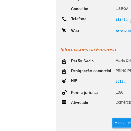
Concelho
LISBOA
Telefone
21346...
Web
www.prin
Informações da Empresa
Razão Social
Maria Cri
Designação comercial
PRINCIP
NIF
5013...
Forma jurídica
LDA
Atividade
Comércio
Aceda grá