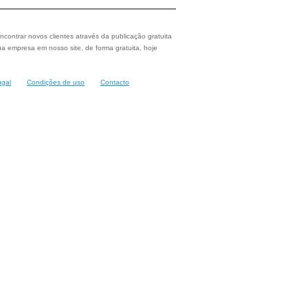
ncontrar novos clientes através da publicação gratuita
a empresa em nosso site, de forma gratuita, hoje
ugal
Condições de uso
Contacto