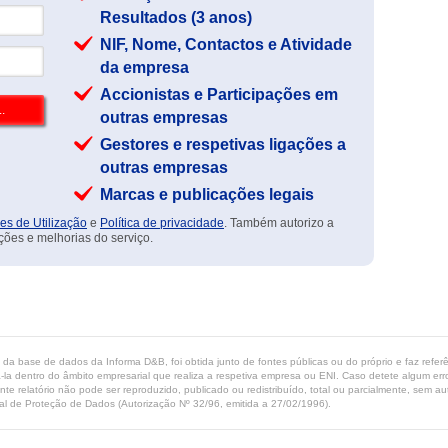
Resultados (3 anos)
NIF, Nome, Contactos e Atividade
da empresa
Accionistas e Participações em
outras empresas
Gestores e respetivas ligações a
outras empresas
Marcas e publicações legais
es de Utilização
e
Política de privacidade
. Também autorizo a
ções e melhorias do serviço.
ta da base de dados da Informa D&B, foi obtida junto de fontes públicas ou do próprio e faz refe
-la dentro do âmbito empresarial que realiza a respetiva empresa ou ENI. Caso detete algum erro 
ente relatório não pode ser reproduzido, publicado ou redistribuído, total ou parcialmente, sem
l de Proteção de Dados (Autorização Nº 32/96, emitida a 27/02/1996).