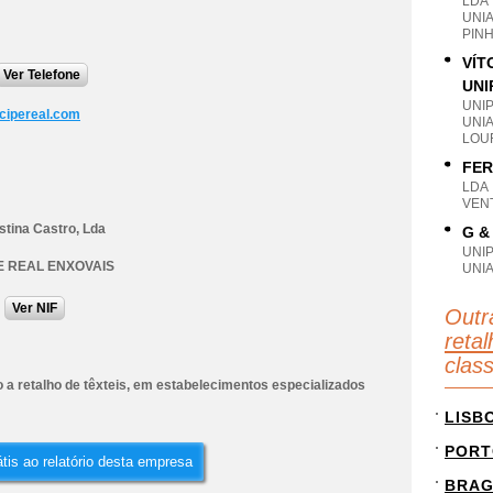
LDA
UNI
PINH
VÍT
Ver Telefone
UNI
UNI
cipereal.com
UNI
LOU
FER
LDA
VEN
stina Castro, Lda
G &
UNI
E REAL ENXOVAIS
UNIA
Ver NIF
Outr
retal
clas
 a retalho de têxteis, em estabelecimentos especializados
LISB
PORT
tis ao relatório desta empresa
BRA