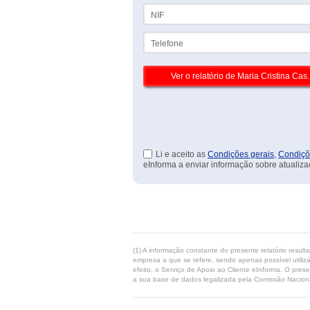
NIF
Telefone
Li e aceito as
Condições gerais
,
Condiçõ
eInforma a enviar informação sobre atualiza
(1) A informação constante do presente relatório resul
empresa a que se refere, sendo apenas possível utilizá
efeito, o Serviço de Apoio ao Cliente eInforma. O pres
a sua base de dados legalizada pela Comissão Naciona