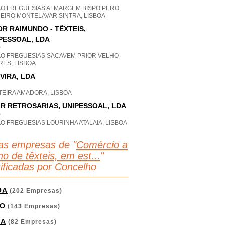
AO FREGUESIAS ALMARGEM BISPO PERO
EIRO MONTELAVAR SINTRA, LISBOA
OR RAIMUNDO - TÊXTEIS,
PESSOAL, LDA
P
AO FREGUESIAS SACAVEM PRIOR VELHO
RES, LISBOA
VIRA, LDA
TEIRA AMADORA, LISBOA
 R RETROSARIAS, UNIPESSOAL, LDA
P
O FREGUESIAS LOURINHA ATALAIA, LISBOA
as empresas de "
Comércio a
ho de têxteis, em est...
"
sificadas por Concelho
OA
(202 Empresas)
O
(143 Empresas)
GA
(82 Empresas)