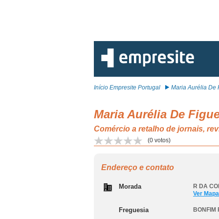
Início Empresite Portugal
Maria Aurélia De F
Maria Aurélia De Figu
Comércio a retalho de jornais, r
(
0
votos)
Endereço e contato
Morada
R DA CON
Ver Mapa
Freguesia
BONFIM