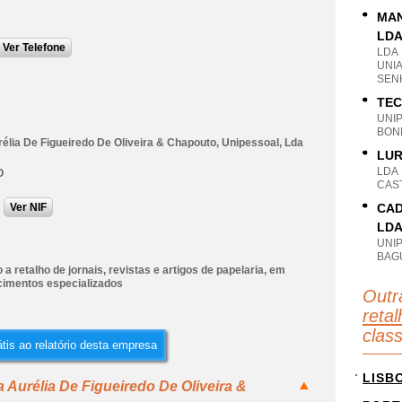
MAN
LD
Ver Telefone
LDA
UNI
SEN
TEC
UNI
BON
élia De Figueiredo De Oliveira & Chapouto, Unipessoal, Lda
LUR
LDA
O
CAS
Ver NIF
CAD
LD
UNI
BAG
a retalho de jornais, revistas e artigos de papelaria, em
cimentos especializados
Outr
retal
clas
tis ao relatório desta empresa
LISB
 Aurélia De Figueiredo De Oliveira &