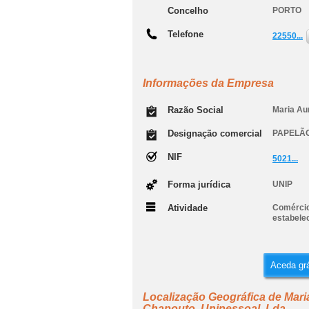
Concelho
PORTO
Telefone
22550...
Informações da Empresa
Razão Social
Maria Aur
Designação comercial
PAPELÃ
NIF
5021...
Forma jurídica
UNIP
Atividade
Comércio 
estabele
Aceda grá
Localização Geográfica de Maria
Chapouto, Unipessoal, Lda