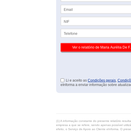
Email
NIF
Telefone
Li e aceito as
Condições gerais
,
Condiçõ
eInforma a enviar informação sobre atualiza
(1) A informação constante do presente relatório resul
empresa a que se refere, sendo apenas possível utilizá
efeito, o Serviço de Apoio ao Cliente eInforma. O pres