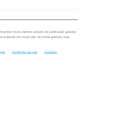
ncontrar novos clientes através da publicação gratuita
a empresa em nosso site, de forma gratuita, hoje
ugal
Condições de uso
Contacto