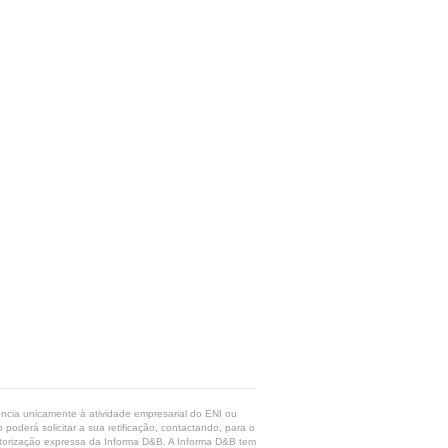
rência unicamente à atividade empresarial do ENI ou
poderá solicitar a sua retificação, contactando, para o
 autorização expressa da Informa D&B. A Informa D&B tem