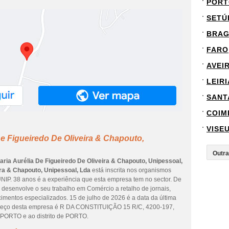
PORT
SETÚ
BRA
FARO
AVEI
LEIRI
SANT
COIM
VISE
De Figueiredo De Oliveira & Chapouto,
aria Aurélia De Figueiredo De Oliveira & Chapouto, Unipessoal,
ira & Chapouto, Unipessoal, Lda
está inscrita nos organismos
 UNIP. 38 anos é a experiência que esta empresa tem no sector. De
desenvolve o seu trabalho em Comércio a retalho de jornais,
cimentos especializados. 15 de julho de 2026 é a data da última
ereço desta empresa é R DA CONSTITUIÇÃO 15 R/C, 4200-197,
 PORTO e ao distrito de PORTO.