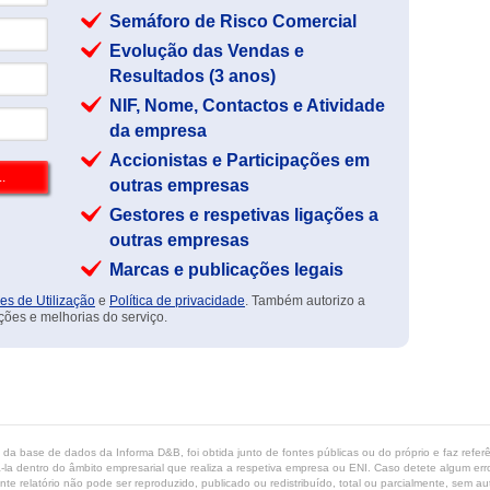
Semáforo de Risco Comercial
Evolução das Vendas e
Resultados (3 anos)
NIF, Nome, Contactos e Atividade
da empresa
Accionistas e Participações em
outras empresas
Gestores e respetivas ligações a
outras empresas
Marcas e publicações legais
es de Utilização
e
Política de privacidade
. Também autorizo a
ções e melhorias do serviço.
ta da base de dados da Informa D&B, foi obtida junto de fontes públicas ou do próprio e faz refe
-la dentro do âmbito empresarial que realiza a respetiva empresa ou ENI. Caso detete algum erro 
ente relatório não pode ser reproduzido, publicado ou redistribuído, total ou parcialmente, sem