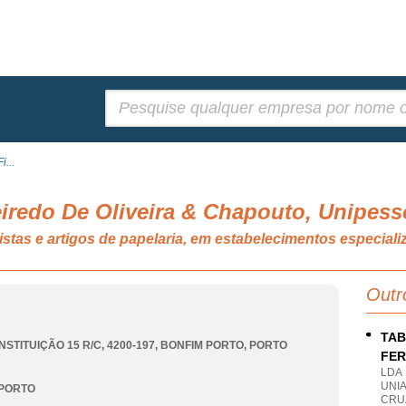
Pesquisar:
i...
eiredo De Oliveira & Chapouto, Unipess
evistas e artigos de papelaria, em estabelecimentos especi
Outr
TAB
STITUIÇÃO 15 R/C, 4200-197
,
BONFIM PORTO
,
PORTO
FER
LDA
UNIA
 PORTO
CRU