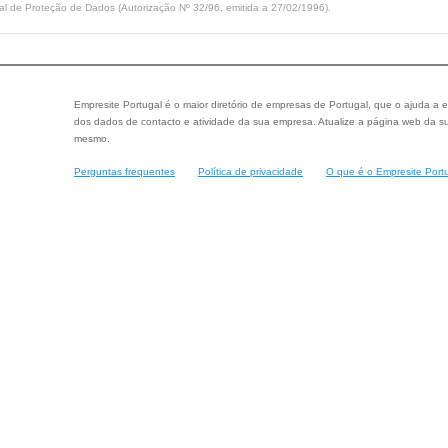
l de Proteção de Dados (Autorização Nº 32/96, emitida a 27/02/1996).
Empresite Portugal é o maior diretório de empresas de Portugal, que o ajuda a e
dos dados de contacto e atividade da sua empresa. Atualize a página web da su
mesmo.
Perguntas frequentes
Política de privacidade
O que é o Empresite Port