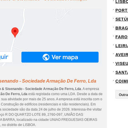
LISB
PORT
SETÚ
BRA
FARO
LEIRI
AVEI
VISE
SANT
isenando - Sociedade Armação De Ferro, Lda
COIM
o & Sisenando - Sociedade Armação De Ferro, Lda
. A empresa
ão De Ferro, Lda
está registada como uma LDA. Desde a data de
sua atividade por mais de 25 anos. A empresa está inscrita com o
Construção de edifícios (residenciais e não residenciais). Em
 sociedade são da data 24 de julho de 2026. Interessa-lhe visitar
ereço R DO QUARTZO LOTE 89, 2760-097, UNIÃO DAS
 BARRA, localizado na cidade UNIAO FREGUESIAS OEIRAS
 distrito de LISBOA.