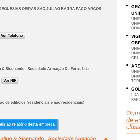
GRA
REGUESIAS OEIRAS SAO JULIAO BARRA PACO ARCOS
UNI
UNI
UNI
ODIV
Ver Telefone
VIG
OBR
UNI
UNIA
CRU
ARE
o & Sisenando - Sociedade Armação De Ferro, Lda
UNI
UNI
Ver NIF
TOR
GOL
LDA
PAR
o de edifícios (residenciais e não residenciais)
Outr
de ed
tis ao relatório desta empresa
clas
colino & Sisenando - Sociedade Armação