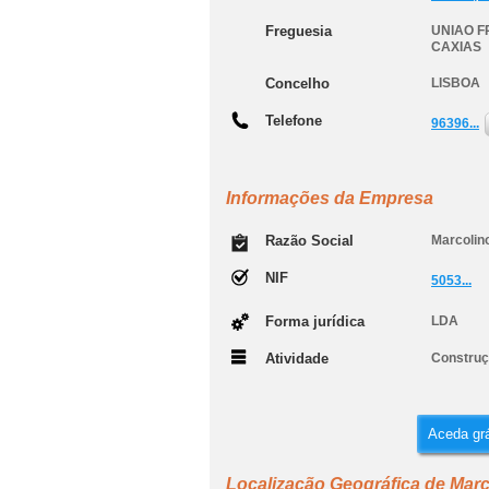
Freguesia
UNIAO F
CAXIAS
Concelho
LISBOA
Telefone
96396...
Informações da Empresa
Razão Social
Marcolin
NIF
5053...
Forma jurídica
LDA
Atividade
Construçã
Aceda grá
Localização Geográfica de Mar