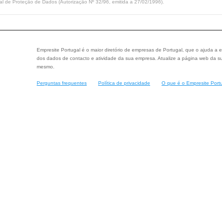
l de Proteção de Dados (Autorização Nº 32/96, emitida a 27/02/1996).
Empresite Portugal é o maior diretório de empresas de Portugal, que o ajuda a e
dos dados de contacto e atividade da sua empresa. Atualize a página web da su
mesmo.
Perguntas frequentes
Política de privacidade
O que é o Empresite Port