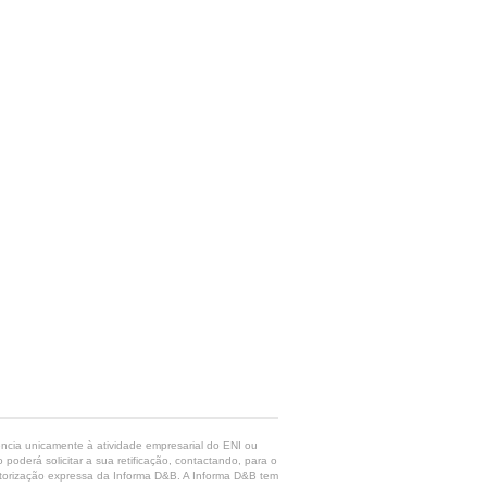
rência unicamente à atividade empresarial do ENI ou
poderá solicitar a sua retificação, contactando, para o
 autorização expressa da Informa D&B. A Informa D&B tem