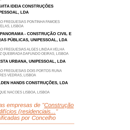
VITA IDEIA CONSTRUÇÕES
PESSOAL, LDA
P
AO FREGUESIAS PONTINHA FAMOES
ELAS, LISBOA
IPANORAMA - CONSTRUÇÃO CIVIL E
AS PÚBLICAS, UNIPESSOAL, LDA
P
O FREGUESIAS ALGES LINDA A VELHA
Z QUEBRADA DAFUNDO OEIRAS, LISBOA
STA URBANA, UNIPESSOAL, LDA
P
AO FREGUESIAS DOIS PORTOS RUNA
RES VEDRAS, LISBOA
DEN HANDS CONSTRUÇÕES, LDA
QUE NACOES LISBOA, LISBOA
as empresas de "
Construção
ifícios (residenciais...
"
sificadas por Concelho