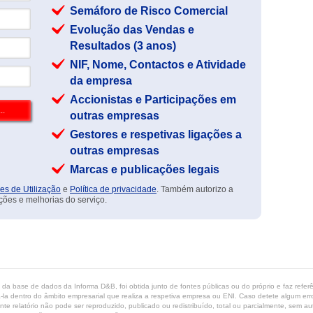
Semáforo de Risco Comercial
Evolução das Vendas e
Resultados (3 anos)
NIF, Nome, Contactos e Atividade
da empresa
Accionistas e Participações em
outras empresas
Gestores e respetivas ligações a
outras empresas
Marcas e publicações legais
es de Utilização
e
Política de privacidade
. Também autorizo a
ções e melhorias do serviço.
ta da base de dados da Informa D&B, foi obtida junto de fontes públicas ou do próprio e faz refe
-la dentro do âmbito empresarial que realiza a respetiva empresa ou ENI. Caso detete algum erro 
ente relatório não pode ser reproduzido, publicado ou redistribuído, total ou parcialmente, sem