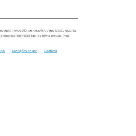
ncontrar novos clientes através da publicação gratuita
a empresa em nosso site, de forma gratuita, hoje
ugal
Condições de uso
Contacto