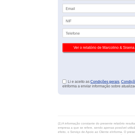
Email
NIF
Telefone
Li e aceito as
Condições gerais
,
Condiçõ
eInforma a enviar informação sobre atualiza
(1) A informação constante do presente relatório resul
empresa a que se refere, sendo apenas possível utilizá
efeito, o Serviço de Apoio ao Cliente eInforma. O pres