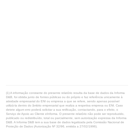
(1) A informação constante do presente relatório resulta da base de dados da Informa
D&B, foi obtida junto de fontes públicas ou do próprio e faz referência unicamente à
atividade empresarial do ENI ou empresa a que se refere, sendo apenas possível
utilizá-la dentro do âmbito empresarial que realiza a respetiva empresa ou ENI. Caso
detete algum erro poderá solicitar a sua retificação, contactando, para o efeito, o
Serviço de Apoio ao Cliente eInforma. O presente relatório não pode ser reproduzido,
publicado ou redistribuído, total ou parcialmente, sem autorização expressa da Informa
D&B. A Informa D&B tem a sua base de dados legalizada pela Comissão Nacional de
Proteção de Dados (Autorização Nº 32/96, emitida a 27/02/1996).