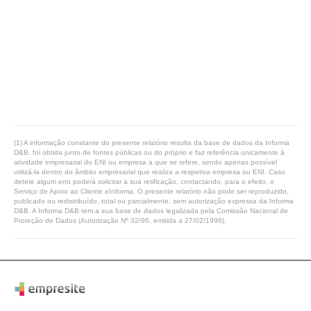
(1) A informação constante do presente relatório resulta da base de dados da Informa
D&B, foi obtida junto de fontes públicas ou do próprio e faz referência unicamente à
atividade empresarial do ENI ou empresa a que se refere, sendo apenas possível
utilizá-la dentro do âmbito empresarial que realiza a respetiva empresa ou ENI. Caso
detete algum erro poderá solicitar a sua retificação, contactando, para o efeito, o
Serviço de Apoio ao Cliente eInforma. O presente relatório não pode ser reproduzido,
publicado ou redistribuído, total ou parcialmente, sem autorização expressa da Informa
D&B. A Informa D&B tem a sua base de dados legalizada pela Comissão Nacional de
Proteção de Dados (Autorização Nº 32/96, emitida a 27/02/1996).