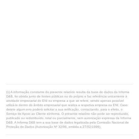
(1) A informação constante do presente relatório resulta da base de dados da Informa
D&B, foi obtida junto de fontes públicas ou do próprio e faz referência unicamente à
atividade empresarial do ENI ou empresa a que se refere, sendo apenas possível
utilizá-la dentro do âmbito empresarial que realiza a respetiva empresa ou ENI. Caso
detete algum erro poderá solicitar a sua retificação, contactando, para o efeito, o
Serviço de Apoio ao Cliente eInforma. O presente relatório não pode ser reproduzido,
publicado ou redistribuído, total ou parcialmente, sem autorização expressa da Informa
D&B. A Informa D&B tem a sua base de dados legalizada pela Comissão Nacional de
Proteção de Dados (Autorização Nº 32/96, emitida a 27/02/1996).