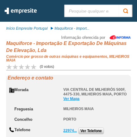
Pesquisar:
Início Empresite Portugal
Maquiforce - Import...
Informação oferecida por
Maquiforce - Importação E Exportação De Máquinas
De Elevação, Lda
Comércio por grosso de outras máquinas e equipamentos, MILHEIROS
MAIA
(
0
votos)
Endereço e contato
Morada
VIA CENTRAL DE MILHEIRÓS 500F,
4475-330
,
MILHEIROS MAIA
,
PORTO
Ver Mapa
Freguesia
MILHEIROS MAIA
Concelho
PORTO
Telefone
22974...
Ver Telefone