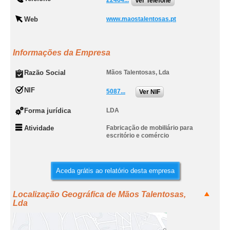
22464...
Ver Telefone
Web
www.maostalentosas.pt
Informações da Empresa
Razão Social
Mãos Talentosas, Lda
NIF
5087...
Ver NIF
Forma jurídica
LDA
Atividade
Fabricação de mobiliário para
escritório e comércio
Aceda grátis ao relatório desta empresa
Localização Geográfica de Mãos Talentosas,
Lda