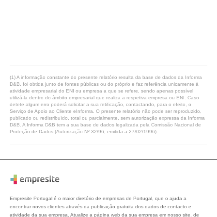
(1) A informação constante do presente relatório resulta da base de dados da Informa
D&B, foi obtida junto de fontes públicas ou do próprio e faz referência unicamente à
atividade empresarial do ENI ou empresa a que se refere, sendo apenas possível
utilizá-la dentro do âmbito empresarial que realiza a respetiva empresa ou ENI. Caso
detete algum erro poderá solicitar a sua retificação, contactando, para o efeito, o
Serviço de Apoio ao Cliente eInforma. O presente relatório não pode ser reproduzido,
publicado ou redistribuído, total ou parcialmente, sem autorização expressa da Informa
D&B. A Informa D&B tem a sua base de dados legalizada pela Comissão Nacional de
Proteção de Dados (Autorização Nº 32/96, emitida a 27/02/1996).
Empresite Portugal é o maior diretório de empresas de Portugal, que o ajuda a
encontrar novos clientes através da publicação gratuita dos dados de contacto e
atividade da sua empresa. Atualize a página web da sua empresa em nosso site, de