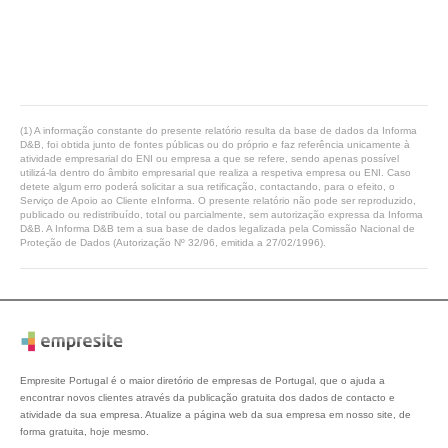
(1) A informação constante do presente relatório resulta da base de dados da Informa
D&B, foi obtida junto de fontes públicas ou do próprio e faz referência unicamente à
atividade empresarial do ENI ou empresa a que se refere, sendo apenas possível
utilizá-la dentro do âmbito empresarial que realiza a respetiva empresa ou ENI. Caso
detete algum erro poderá solicitar a sua retificação, contactando, para o efeito, o
Serviço de Apoio ao Cliente eInforma. O presente relatório não pode ser reproduzido,
publicado ou redistribuído, total ou parcialmente, sem autorização expressa da Informa
D&B. A Informa D&B tem a sua base de dados legalizada pela Comissão Nacional de
Proteção de Dados (Autorização Nº 32/96, emitida a 27/02/1996).
Empresite Portugal é o maior diretório de empresas de Portugal, que o ajuda a
encontrar novos clientes através da publicação gratuita dos dados de contacto e
atividade da sua empresa. Atualize a página web da sua empresa em nosso site, de
forma gratuita, hoje mesmo.