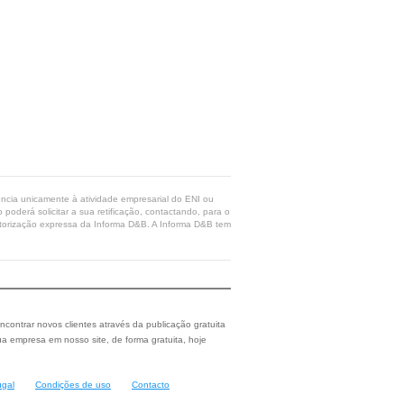
rência unicamente à atividade empresarial do ENI ou
poderá solicitar a sua retificação, contactando, para o
 autorização expressa da Informa D&B. A Informa D&B tem
ncontrar novos clientes através da publicação gratuita
a empresa em nosso site, de forma gratuita, hoje
ugal
Condições de uso
Contacto