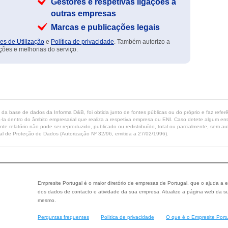
Gestores e respetivas ligações a
outras empresas
Marcas e publicações legais
es de Utilização
e
Política de privacidade
. Também autorizo a
ções e melhorias do serviço.
ta da base de dados da Informa D&B, foi obtida junto de fontes públicas ou do próprio e faz refe
-la dentro do âmbito empresarial que realiza a respetiva empresa ou ENI. Caso detete algum erro 
ente relatório não pode ser reproduzido, publicado ou redistribuído, total ou parcialmente, sem
l de Proteção de Dados (Autorização Nº 32/96, emitida a 27/02/1996).
Empresite Portugal é o maior diretório de empresas de Portugal, que o ajuda a e
dos dados de contacto e atividade da sua empresa. Atualize a página web da su
mesmo.
Perguntas frequentes
Política de privacidade
O que é o Empresite Port