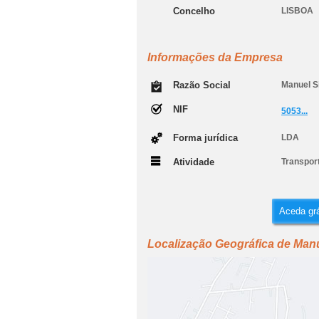
Concelho
LISBOA
Informações da Empresa
Razão Social
Manuel S
NIF
5053...
Forma jurídica
LDA
Atividade
Transport
Aceda grá
Localização Geográfica de Man