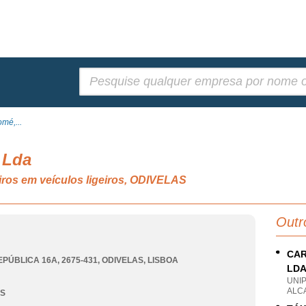
Pesquisar:
mé,...
 Lda
iros em veículos ligeiros, ODIVELAS
Outr
CAR
EPÚBLICA 16A, 2675-431
,
ODIVELAS
,
LISBOA
LD
UNI
ALC
AS