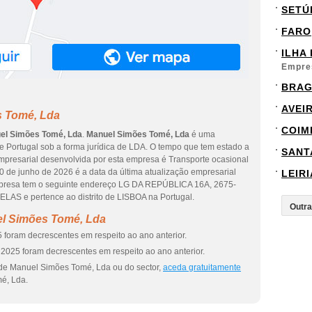
SETÚ
FARO
ILHA
Empre
BRA
AVEI
s Tomé, Lda
COIM
el Simões Tomé, Lda
.
Manuel Simões Tomé, Lda
é uma
de Portugal sob a forma jurídica de LDA. O tempo que tem estado a
SANT
empresarial desenvolvida por esta empresa é Transporte ocasional
20 de junho de 2026 é a data da última atualização empresarial
LEIRI
mpresa tem o seguinte endereço LG DA REPÚBLICA 16A, 2675-
ELAS e pertence ao distrito de LISBOA na Portugal.
el Simões Tomé, Lda
 foram decrescentes em respeito ao ano anterior.
2025 foram decrescentes em respeito ao ano anterior.
 de Manuel Simões Tomé, Lda ou do sector,
aceda gratuitamente
é, Lda.