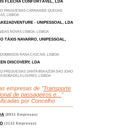
IS FLECHA CONFORTÁVEL, LDA
AO FREGUESIAS CARNAXIDE QUEIJAS
AS, LISBOA
KE2ADVENTURE - UNIPESSOAL, LDA
P
IDAS NOVAS LISBOA, LISBOA
O TÁXIS NAVARRO, UNIPESSOAL,
A
P
 DOMINGOS RANA CASCAIS, LISBOA
EN DISCOVERY, LDA
O FREGUESIAS SANTA IRIA AZOIA SAO JOAO
HA BOBADELA LOURES, LISBOA
as empresas de "
Transporte
ional de passageiros e...
"
sificadas por Concelho
OA
(8931 Empresas)
O
(3132 Empresas)