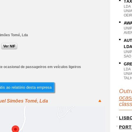
TÁX
LDA
UNI
OEIR
AWA
UNI
AVEN
imões Tomé, Lda
AUT
Ver NIF
LD
UNI
SAO
GRE
e ocasional de passageiros em veículos ligeiros
LDA
UNIA
TAL
tis ao relatório desta empresa
Outr
ocas
uel Simões Tomé, Lda
clas
LISB
PORT