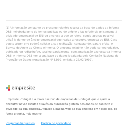
(1) A informação constante do presente relatório resulta da base de dados da Informa
D&B, foi obtida junto de fontes públicas ou do próprio e faz referência unicamente à
atividade empresarial do ENI ou empresa a que se refere, sendo apenas possível
utilizá-la dentro do âmbito empresarial que realiza a respetiva empresa ou ENI. Caso
detete algum erro poderá solicitar a sua retificação, contactando, para o efeito, o
Serviço de Apoio ao Cliente eInforma. O presente relatório não pode ser reproduzido,
publicado ou redistribuído, total ou parcialmente, sem autorização expressa da Informa
D&B. A Informa D&B tem a sua base de dados legalizada pela Comissão Nacional de
Proteção de Dados (Autorização Nº 32/96, emitida a 27/02/1996).
Empresite Portugal é o maior diretório de empresas de Portugal, que o ajuda a
encontrar novos clientes através da publicação gratuita dos dados de contacto e
atividade da sua empresa. Atualize a página web da sua empresa em nosso site, de
forma gratuita, hoje mesmo.
Perguntas frequentes
Política de privacidade