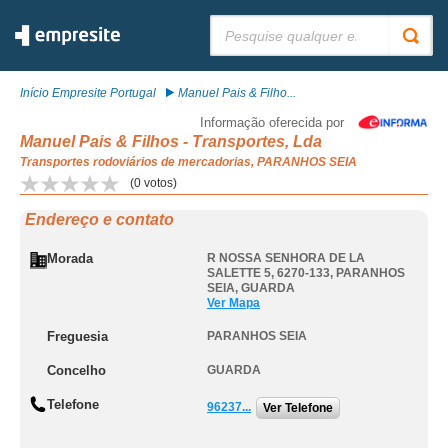
Pesquisar:
Início Empresite Portugal
Manuel Pais & Filho...
Informação oferecida por
Manuel Pais & Filhos - Transportes, Lda
Transportes rodoviários de mercadorias, PARANHOS SEIA
(
0
votos)
Endereço e contato
Morada
R NOSSA SENHORA DE LA
SALETTE 5, 6270-133
,
PARANHOS
SEIA
,
GUARDA
Ver Mapa
Freguesia
PARANHOS SEIA
Concelho
GUARDA
Telefone
96237...
Ver Telefone