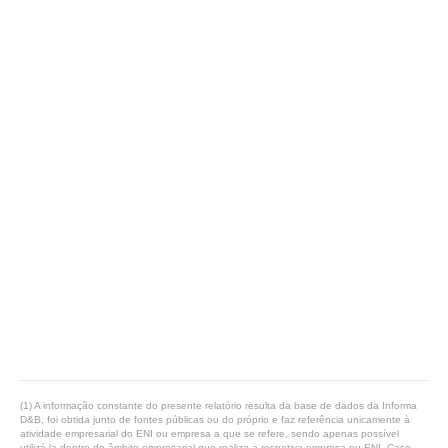
(1) A informação constante do presente relatório resulta da base de dados da Informa
D&B, foi obtida junto de fontes públicas ou do próprio e faz referência unicamente à
atividade empresarial do ENI ou empresa a que se refere, sendo apenas possível
utilizá-la dentro do âmbito empresarial que realiza a respetiva empresa ou ENI. Caso