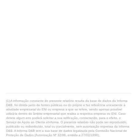
(1) A informação constante do presente relatório resulta da base de dados da Informa
D&B, foi obtida junto de fontes públicas ou do próprio e faz referência unicamente à
atividade empresarial do ENI ou empresa a que se refere, sendo apenas possível
utilizá-la dentro do âmbito empresarial que realiza a respetiva empresa ou ENI. Caso
detete algum erro poderá solicitar a sua retificação, contactando, para o efeito, o
Serviço de Apoio ao Cliente eInforma. O presente relatório não pode ser reproduzido,
publicado ou redistribuído, total ou parcialmente, sem autorização expressa da Informa
D&B. A Informa D&B tem a sua base de dados legalizada pela Comissão Nacional de
Proteção de Dados (Autorização Nº 32/96, emitida a 27/02/1996).