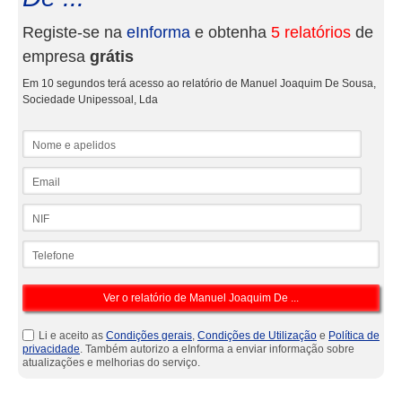
Registe-se na
eInforma
e obtenha
5 relatórios
de
empresa
grátis
Em 10 segundos terá acesso ao relatório de Manuel Joaquim De Sousa,
Sociedade Unipessoal, Lda
Nome e apelidos
Email
NIF
Telefone
Li e aceito as
Condições gerais
,
Condições de Utilização
e
Política de
privacidade
. Também autorizo a eInforma a enviar informação sobre
atualizações e melhorias do serviço.