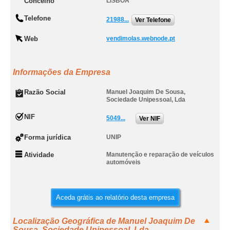
Concelho
LISBOA
Telefone
21988...
Ver Telefone
Web
vendimolas.webnode.pt
Informações da Empresa
Razão Social
Manuel Joaquim De Sousa,
Sociedade Unipessoal, Lda
NIF
5049...
Ver NIF
Forma jurídica
UNIP
Atividade
Manutenção e reparação de veículos
automóveis
Aceda grátis ao relatório desta empresa
Localização Geográfica de Manuel Joaquim De
Sousa, Sociedade Unipessoal, Lda