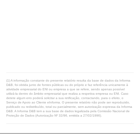
(1) A informação constante do presente relatório resulta da base de dados da Informa
D&B, foi obtida junto de fontes públicas ou do próprio e faz referência unicamente à
atividade empresarial do ENI ou empresa a que se refere, sendo apenas possível
utilizá-la dentro do âmbito empresarial que realiza a respetiva empresa ou ENI. Caso
detete algum erro poderá solicitar a sua retificação, contactando, para o efeito, o
Serviço de Apoio ao Cliente eInforma. O presente relatório não pode ser reproduzido,
publicado ou redistribuído, total ou parcialmente, sem autorização expressa da Informa
D&B. A Informa D&B tem a sua base de dados legalizada pela Comissão Nacional de
Proteção de Dados (Autorização Nº 32/96, emitida a 27/02/1996).