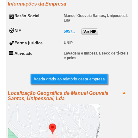
Informações da Empresa
Razão Social
Manuel Gouveia Santos, Unipessoal,
Lda
NIF
5057...
Ver NIF
Forma jurídica
UNIP
Atividade
Lavagem e limpeza a seco de têxteis
e peles
Aceda grátis ao relatório desta empresa
Localização Geográfica de Manuel Gouveia
Santos, Unipessoal, Lda