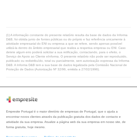
(1) A informação constante do presente relatório resulta da base de dados da Informa
D&B, foi obtida junto de fontes públicas ou do próprio e faz referência unicamente à
atividade empresarial do ENI ou empresa a que se refere, sendo apenas possível
utilizá-la dentro do âmbito empresarial que realiza a respetiva empresa ou ENI. Caso
detete algum erro poderá solicitar a sua retificação, contactando, para o efeito, o
Serviço de Apoio ao Cliente eInforma. O presente relatório não pode ser reproduzido,
publicado ou redistribuído, total ou parcialmente, sem autorização expressa da Informa
D&B. A Informa D&B tem a sua base de dados legalizada pela Comissão Nacional de
Proteção de Dados (Autorização Nº 32/96, emitida a 27/02/1996).
Empresite Portugal é o maior diretório de empresas de Portugal, que o ajuda a
encontrar novos clientes através da publicação gratuita dos dados de contacto e
atividade da sua empresa. Atualize a página web da sua empresa em nosso site, de
forma gratuita, hoje mesmo.