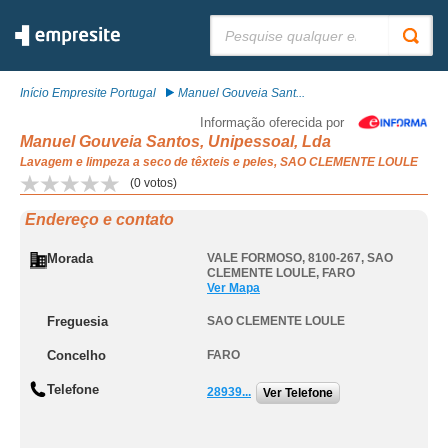
Pesquisar:
Início Empresite Portugal
Manuel Gouveia Sant...
Informação oferecida por
Manuel Gouveia Santos, Unipessoal, Lda
Lavagem e limpeza a seco de têxteis e peles, SAO CLEMENTE LOULE
(
0
votos)
Endereço e contato
Morada
VALE FORMOSO, 8100-267
,
SAO
CLEMENTE LOULE
,
FARO
Ver Mapa
Freguesia
SAO CLEMENTE LOULE
Concelho
FARO
Telefone
28939...
Ver Telefone