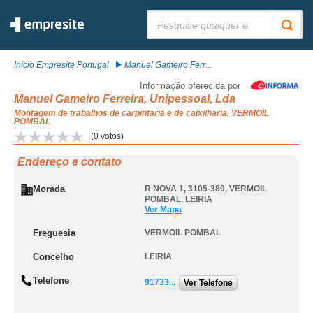
Pesquisar:
Início Empresite Portugal
Manuel Gameiro Ferr...
Informação oferecida por
Manuel Gameiro Ferreira, Unipessoal, Lda
Montagem de trabalhos de carpintaria e de caixilharia, VERMOIL
POMBAL
(
0
votos)
Endereço e contato
Morada
R NOVA 1, 3105-389
,
VERMOIL
POMBAL
,
LEIRIA
Ver Mapa
Freguesia
VERMOIL POMBAL
Concelho
LEIRIA
Telefone
91733...
Ver Telefone