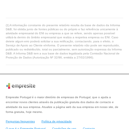
(1) A informação constante do presente relatório resulta da base de dados da Informa
D&B, foi obtida junto de fontes públicas ou do próprio e faz referência unicamente à
atividade empresarial do ENI ou empresa a que se refere, sendo apenas possível
utilizá-la dentro do âmbito empresarial que realiza a respetiva empresa ou ENI. Caso
detete algum erro poderá solicitar a sua retificação, contactando, para o efeito, o
Serviço de Apoio ao Cliente eInforma. O presente relatório não pode ser reproduzido,
publicado ou redistribuído, total ou parcialmente, sem autorização expressa da Informa
D&B. A Informa D&B tem a sua base de dados legalizada pela Comissão Nacional de
Proteção de Dados (Autorização Nº 32/96, emitida a 27/02/1996).
Empresite Portugal é o maior diretório de empresas de Portugal, que o ajuda a
encontrar novos clientes através da publicação gratuita dos dados de contacto e
atividade da sua empresa. Atualize a página web da sua empresa em nosso site, de
forma gratuita, hoje mesmo.
Perguntas frequentes
Política de privacidade
O que é o Empresite Portugal
Condições de uso
Contacto