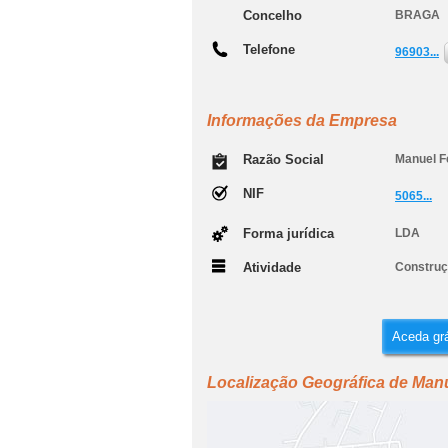
Concelho
BRAGA
Telefone
96903...
Informações da Empresa
Razão Social
Manuel F
NIF
5065...
Forma jurídica
LDA
Atividade
Construçã
Aceda grá
Localização Geográfica de Manu