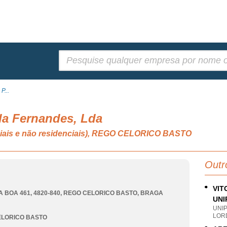
Pesquisar:
P...
la Fernandes, Lda
nciais e não residenciais), REGO CELORICO BASTO
Outr
VIT
A BOA 461, 4820-840
,
REGO CELORICO BASTO
,
BRAGA
UNI
UNI
LOR
ELORICO BASTO