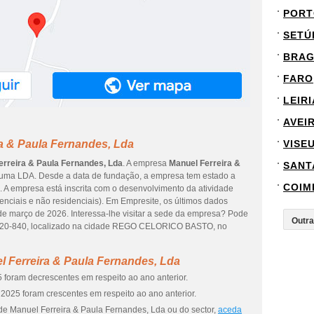
PORT
SETÚ
BRA
FARO
LEIRI
AVEI
a & Paula Fernandes, Lda
VISE
erreira & Paula Fernandes, Lda
. A empresa
Manuel Ferreira &
SANT
uma LDA. Desde a data de fundação, a empresa tem estado a
COIM
. A empresa está inscrita com o desenvolvimento da atividade
denciais e não residenciais). Em Empresite, os últimos dados
de março de 2026. Interessa-lhe visitar a sede da empresa? Pode
4820-840, localizado na cidade REGO CELORICO BASTO, no
 Ferreira & Paula Fernandes, Lda
 foram decrescentes em respeito ao ano anterior.
2025 foram crescentes em respeito ao ano anterior.
de Manuel Ferreira & Paula Fernandes, Lda ou do sector,
aceda