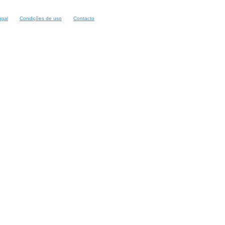
ugal
Condições de uso
Contacto