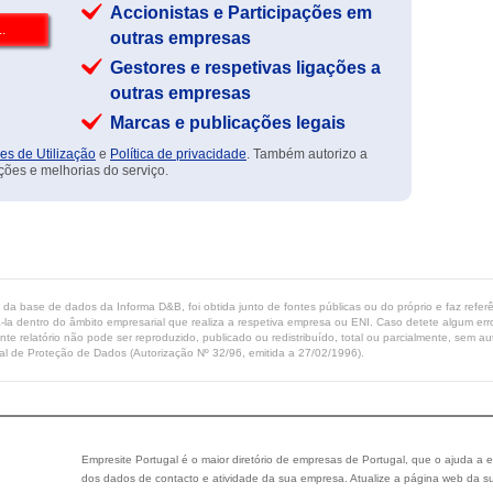
Accionistas e Participações em
outras empresas
Gestores e respetivas ligações a
outras empresas
Marcas e publicações legais
es de Utilização
e
Política de privacidade
. Também autorizo a
ções e melhorias do serviço.
ta da base de dados da Informa D&B, foi obtida junto de fontes públicas ou do próprio e faz refe
-la dentro do âmbito empresarial que realiza a respetiva empresa ou ENI. Caso detete algum erro 
ente relatório não pode ser reproduzido, publicado ou redistribuído, total ou parcialmente, sem
l de Proteção de Dados (Autorização Nº 32/96, emitida a 27/02/1996).
Empresite Portugal é o maior diretório de empresas de Portugal, que o ajuda a e
dos dados de contacto e atividade da sua empresa. Atualize a página web da su