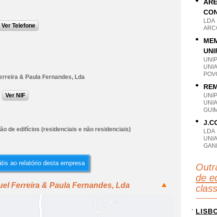
ARE
CON
LDA
Ver Telefone
ARC
MEM
UNI
UNI
UNI
POV
erreira & Paula Fernandes, Lda
REM
Ver NIF
UNI
UNI
GUI
J.C
o de edifícios (residenciais e não residenciais)
LDA
UNI
GAN
tis ao relatório desta empresa
Outr
de ed
el Ferreira & Paula Fernandes, Lda
clas
LISB