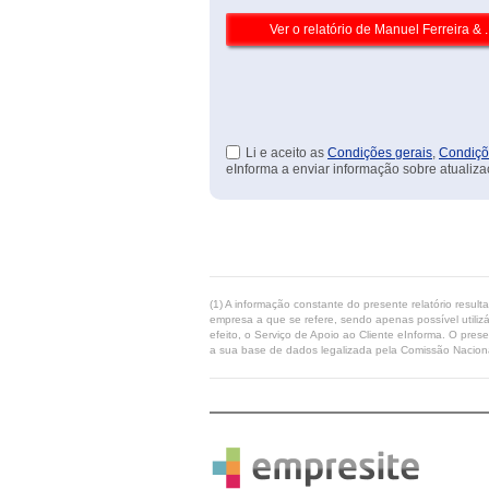
Li e aceito as
Condições gerais
,
Condiçõ
eInforma a enviar informação sobre atualiza
(1) A informação constante do presente relatório resul
empresa a que se refere, sendo apenas possível utilizá
efeito, o Serviço de Apoio ao Cliente eInforma. O pres
a sua base de dados legalizada pela Comissão Naciona