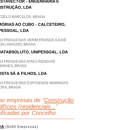
STAVECTOR - ENGENHARIA E
STRUÇÃO, LDA
OZELO BARCELOS, BRAGA
ÓRIAS AO CUBO - CALCETEIRO,
PESSOAL, LDA
P
AO FREGUESIAS VERIM FRIANDE AJUDE
OA LANHOSO, BRAGA
ATABSOLUTO, UNIPESSOAL, LDA
P
AO FREGUESIAS ATAES RENDUFE
MARAES, BRAGA
OSTA SÁ & FILHOS, LDA
AO FREGUESIAS ESPOSENDE MARINHAS
DRA, BRAGA
as empresas de "
Construção
ifícios (residenciais...
"
sificadas por Concelho
OA
(9285 Empresas)