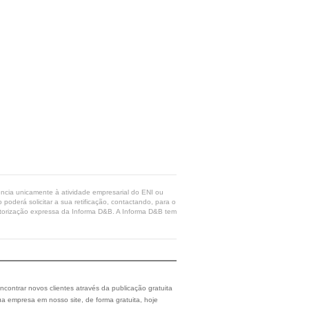
rência unicamente à atividade empresarial do ENI ou
poderá solicitar a sua retificação, contactando, para o
 autorização expressa da Informa D&B. A Informa D&B tem
ncontrar novos clientes através da publicação gratuita
a empresa em nosso site, de forma gratuita, hoje