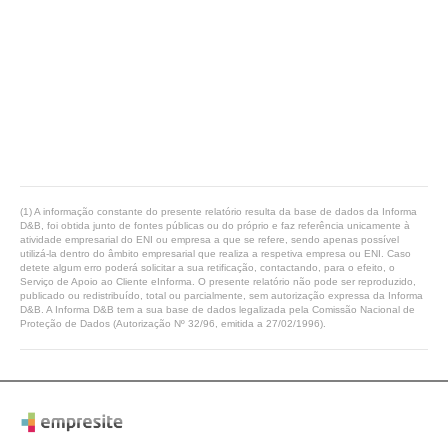
(1) A informação constante do presente relatório resulta da base de dados da Informa
D&B, foi obtida junto de fontes públicas ou do próprio e faz referência unicamente à
atividade empresarial do ENI ou empresa a que se refere, sendo apenas possível
utilizá-la dentro do âmbito empresarial que realiza a respetiva empresa ou ENI. Caso
detete algum erro poderá solicitar a sua retificação, contactando, para o efeito, o
Serviço de Apoio ao Cliente eInforma. O presente relatório não pode ser reproduzido,
publicado ou redistribuído, total ou parcialmente, sem autorização expressa da Informa
D&B. A Informa D&B tem a sua base de dados legalizada pela Comissão Nacional de
Proteção de Dados (Autorização Nº 32/96, emitida a 27/02/1996).