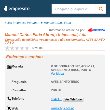
Pesquisar:
Início Empresite Portugal
Manuel Carlos Faria...
Informação oferecida por
Manuel Carlos Faria Abreu, Unipessoal, Lda
Construção de edifícios (residenciais e não residenciais), AVES SANTO
TIRSO
(
0
votos)
Endereço e contato
Morada
R DE SOBRADO 367, 4795-121
,
AVES SANTO TIRSO
,
PORTO
Ver Mapa
Freguesia
AVES SANTO TIRSO
Concelho
PORTO
Telefone
96471...
Ver Telefone
Web
www.chp.com.pt