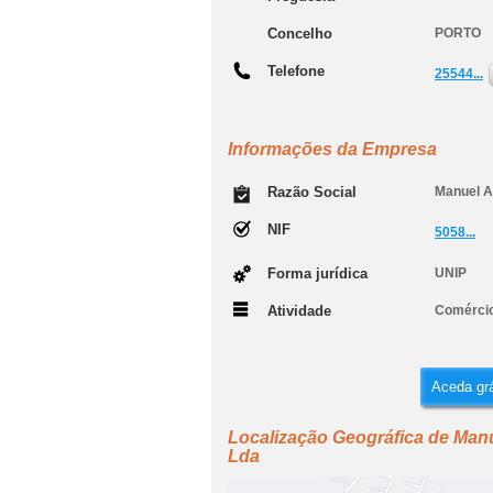
Concelho
PORTO
Telefone
25544...
Informações da Empresa
Razão Social
Manuel A
NIF
5058...
Forma jurídica
UNIP
Atividade
Comércio
Aceda grá
Localização Geográfica de Manu
Lda