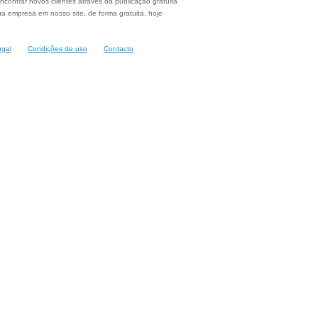
ncontrar novos clientes através da publicação gratuita
a empresa em nosso site, de forma gratuita, hoje
ugal
Condições de uso
Contacto