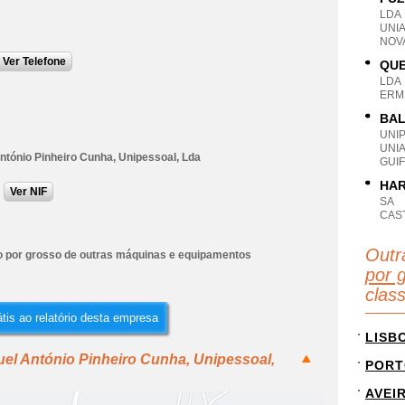
LDA
UNI
NOVA
Ver Telefone
QUE
LDA
ERM
BAL
UNI
UNI
ntónio Pinheiro Cunha, Unipessoal, Lda
GUI
HAR
Ver NIF
SA
CAS
Outr
 por grosso de outras máquinas e equipamentos
por 
clas
tis ao relatório desta empresa
LISB
el António Pinheiro Cunha, Unipessoal,
PORT
AVEI