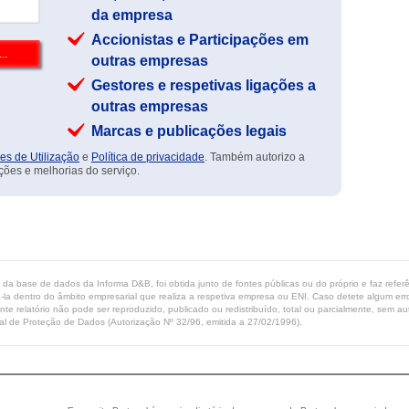
da empresa
Accionistas e Participações em
outras empresas
Gestores e respetivas ligações a
outras empresas
Marcas e publicações legais
es de Utilização
e
Política de privacidade
. Também autorizo a
ções e melhorias do serviço.
ta da base de dados da Informa D&B, foi obtida junto de fontes públicas ou do próprio e faz refe
-la dentro do âmbito empresarial que realiza a respetiva empresa ou ENI. Caso detete algum erro 
ente relatório não pode ser reproduzido, publicado ou redistribuído, total ou parcialmente, sem
l de Proteção de Dados (Autorização Nº 32/96, emitida a 27/02/1996).