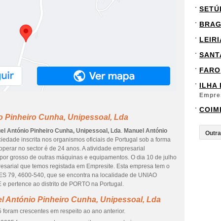
SETÚ
BRA
LEIRI
SANT
FARO
ILHA
Empre
COIM
o Pinheiro Cunha, Unipessoal, Lda
l António Pinheiro Cunha, Unipessoal, Lda
.
Manuel António
edade inscrita nos organismos oficiais de Portugal sob a forma
operar no sector é de 24 anos. A atividade empresarial
por grosso de outras máquinas e equipamentos. O dia 10 de julho
resarial que temos registada em Empresite. Esta empresa tem o
79, 4600-540, que se encontra na localidade de UNIAO
rtence ao distrito de PORTO na Portugal.
l António Pinheiro Cunha, Unipessoal, Lda
 foram crescentes em respeito ao ano anterior.