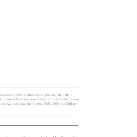
rência unicamente à atividade empresarial do ENI ou
poderá solicitar a sua retificação, contactando, para o
 autorização expressa da Informa D&B. A Informa D&B tem