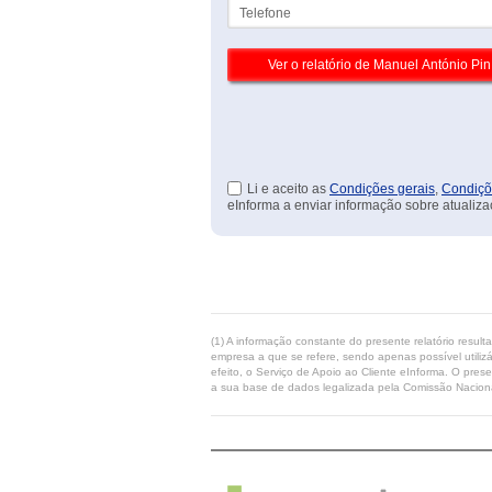
Telefone
Li e aceito as
Condições gerais
,
Condiçõ
eInforma a enviar informação sobre atualiza
(1) A informação constante do presente relatório resul
empresa a que se refere, sendo apenas possível utilizá
efeito, o Serviço de Apoio ao Cliente eInforma. O pres
a sua base de dados legalizada pela Comissão Naciona