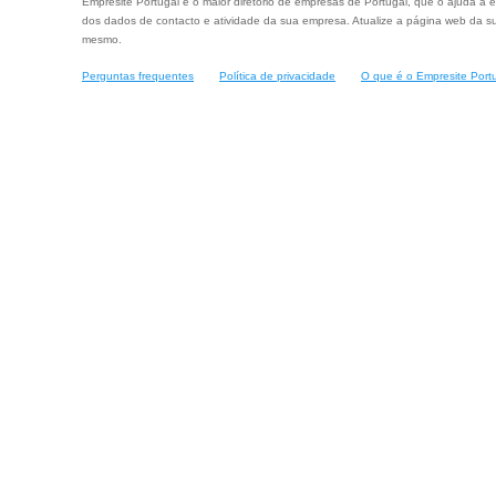
Empresite Portugal é o maior diretório de empresas de Portugal, que o ajuda a e
dos dados de contacto e atividade da sua empresa. Atualize a página web da su
mesmo.
Perguntas frequentes
Política de privacidade
O que é o Empresite Port