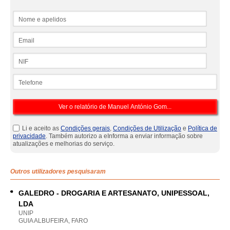
Nome e apelidos
Email
NIF
Telefone
Li e aceito as
Condições gerais
,
Condições de Utilização
e
Política de
privacidade
. Também autorizo a eInforma a enviar informação sobre
atualizações e melhorias do serviço.
Outros utilizadores pesquisaram
GALEDRO - DROGARIA E ARTESANATO, UNIPESSOAL,
LDA
UNIP
GUIA ALBUFEIRA, FARO