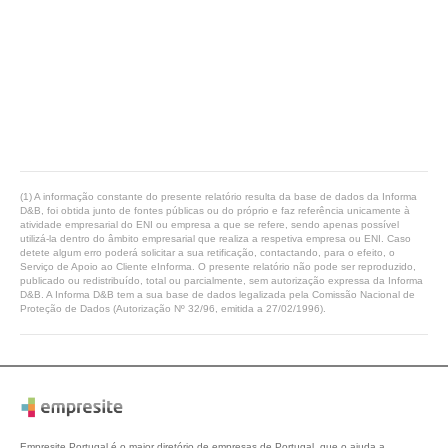
(1) A informação constante do presente relatório resulta da base de dados da Informa
D&B, foi obtida junto de fontes públicas ou do próprio e faz referência unicamente à
atividade empresarial do ENI ou empresa a que se refere, sendo apenas possível
utilizá-la dentro do âmbito empresarial que realiza a respetiva empresa ou ENI. Caso
detete algum erro poderá solicitar a sua retificação, contactando, para o efeito, o
Serviço de Apoio ao Cliente eInforma. O presente relatório não pode ser reproduzido,
publicado ou redistribuído, total ou parcialmente, sem autorização expressa da Informa
D&B. A Informa D&B tem a sua base de dados legalizada pela Comissão Nacional de
Proteção de Dados (Autorização Nº 32/96, emitida a 27/02/1996).
Empresite Portugal é o maior diretório de empresas de Portugal, que o ajuda a