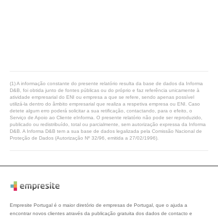
(1) A informação constante do presente relatório resulta da base de dados da Informa
D&B, foi obtida junto de fontes públicas ou do próprio e faz referência unicamente à
atividade empresarial do ENI ou empresa a que se refere, sendo apenas possível
utilizá-la dentro do âmbito empresarial que realiza a respetiva empresa ou ENI. Caso
detete algum erro poderá solicitar a sua retificação, contactando, para o efeito, o
Serviço de Apoio ao Cliente eInforma. O presente relatório não pode ser reproduzido,
publicado ou redistribuído, total ou parcialmente, sem autorização expressa da Informa
D&B. A Informa D&B tem a sua base de dados legalizada pela Comissão Nacional de
Proteção de Dados (Autorização Nº 32/96, emitida a 27/02/1996).
Empresite Portugal é o maior diretório de empresas de Portugal, que o ajuda a
encontrar novos clientes através da publicação gratuita dos dados de contacto e