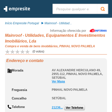
Pesquisar:
Início Empresite Portugal
Mainroof - Utilidad...
Informação oferecida por
Mainroof - Utilidades, Equipamentos E Investimentos
Imobiliários, Lda
Compra e venda de bens imobiliários, PINHAL NOVO PALMELA
(
0
votos)
Endereço e contato
Morada
AV ALEXANDRE HERCULANO 49,
2955-112
,
PINHAL NOVO PALMELA
,
SETÚBAL
Ver Mapa
Freguesia
PINHAL NOVO PALMELA
Concelho
SETÚBAL
Telefone
21236...
Ver Telefone