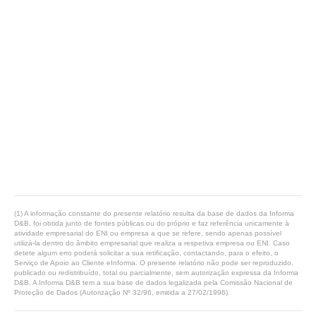
(1) A informação constante do presente relatório resulta da base de dados da Informa
D&B, foi obtida junto de fontes públicas ou do próprio e faz referência unicamente à
atividade empresarial do ENI ou empresa a que se refere, sendo apenas possível
utilizá-la dentro do âmbito empresarial que realiza a respetiva empresa ou ENI. Caso
detete algum erro poderá solicitar a sua retificação, contactando, para o efeito, o
Serviço de Apoio ao Cliente eInforma. O presente relatório não pode ser reproduzido,
publicado ou redistribuído, total ou parcialmente, sem autorização expressa da Informa
D&B. A Informa D&B tem a sua base de dados legalizada pela Comissão Nacional de
Proteção de Dados (Autorização Nº 32/96, emitida a 27/02/1996).