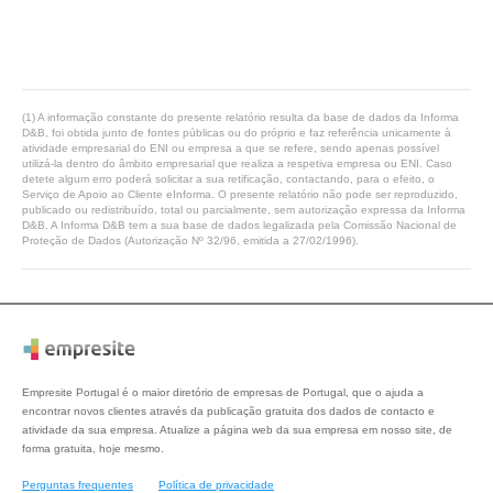
(1) A informação constante do presente relatório resulta da base de dados da Informa
D&B, foi obtida junto de fontes públicas ou do próprio e faz referência unicamente à
atividade empresarial do ENI ou empresa a que se refere, sendo apenas possível
utilizá-la dentro do âmbito empresarial que realiza a respetiva empresa ou ENI. Caso
detete algum erro poderá solicitar a sua retificação, contactando, para o efeito, o
Serviço de Apoio ao Cliente eInforma. O presente relatório não pode ser reproduzido,
publicado ou redistribuído, total ou parcialmente, sem autorização expressa da Informa
D&B. A Informa D&B tem a sua base de dados legalizada pela Comissão Nacional de
Proteção de Dados (Autorização Nº 32/96, emitida a 27/02/1996).
Empresite Portugal é o maior diretório de empresas de Portugal, que o ajuda a
encontrar novos clientes através da publicação gratuita dos dados de contacto e
atividade da sua empresa. Atualize a página web da sua empresa em nosso site, de
forma gratuita, hoje mesmo.
Perguntas frequentes
Política de privacidade