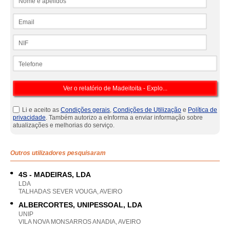
Email
NIF
Telefone
Li e aceito as
Condições gerais
,
Condições de Utilização
e
Política de
privacidade
. Também autorizo a eInforma a enviar informação sobre
atualizações e melhorias do serviço.
Outros utilizadores pesquisaram
4S - MADEIRAS, LDA
LDA
TALHADAS SEVER VOUGA, AVEIRO
ALBERCORTES, UNIPESSOAL, LDA
UNIP
VILA NOVA MONSARROS ANADIA, AVEIRO