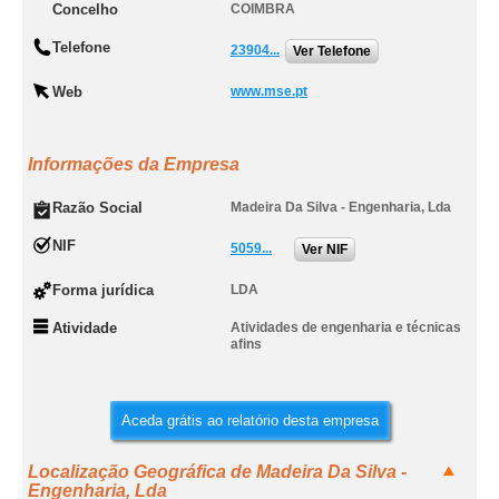
Concelho
COIMBRA
Telefone
23904...
Ver Telefone
Web
www.mse.pt
Informações da Empresa
Razão Social
Madeira Da Silva - Engenharia, Lda
NIF
5059...
Ver NIF
Forma jurídica
LDA
Atividade
Atividades de engenharia e técnicas
afins
Aceda grátis ao relatório desta empresa
Localização Geográfica de Madeira Da Silva -
Engenharia, Lda