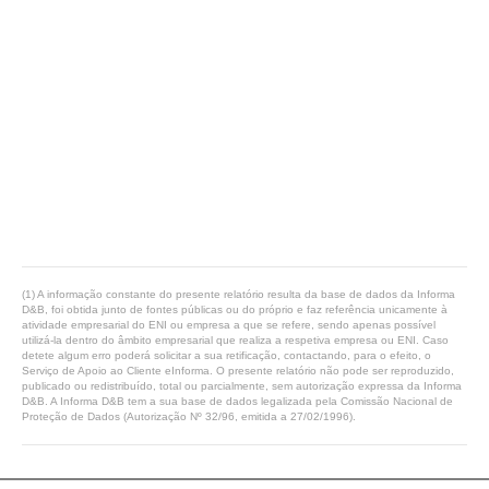
(1) A informação constante do presente relatório resulta da base de dados da Informa
D&B, foi obtida junto de fontes públicas ou do próprio e faz referência unicamente à
atividade empresarial do ENI ou empresa a que se refere, sendo apenas possível
utilizá-la dentro do âmbito empresarial que realiza a respetiva empresa ou ENI. Caso
detete algum erro poderá solicitar a sua retificação, contactando, para o efeito, o
Serviço de Apoio ao Cliente eInforma. O presente relatório não pode ser reproduzido,
publicado ou redistribuído, total ou parcialmente, sem autorização expressa da Informa
D&B. A Informa D&B tem a sua base de dados legalizada pela Comissão Nacional de
Proteção de Dados (Autorização Nº 32/96, emitida a 27/02/1996).