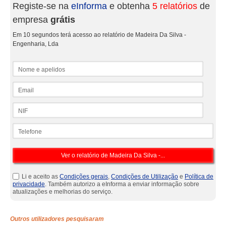
Registe-se na
eInforma
e obtenha
5 relatórios
de
empresa
grátis
Em 10 segundos terá acesso ao relatório de Madeira Da Silva -
Engenharia, Lda
Nome e apelidos
Email
NIF
Telefone
Li e aceito as
Condições gerais
,
Condições de Utilização
e
Política de
privacidade
. Também autorizo a eInforma a enviar informação sobre
atualizações e melhorias do serviço.
Outros utilizadores pesquisaram