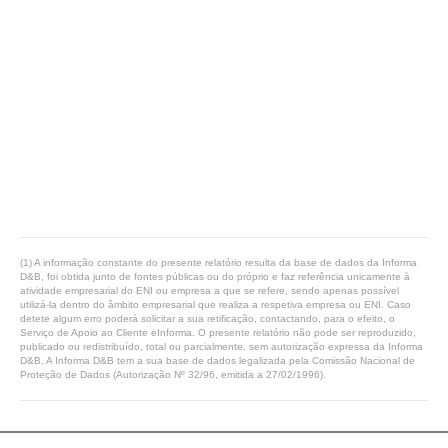
(1) A informação constante do presente relatório resulta da base de dados da Informa
D&B, foi obtida junto de fontes públicas ou do próprio e faz referência unicamente à
atividade empresarial do ENI ou empresa a que se refere, sendo apenas possível
utilizá-la dentro do âmbito empresarial que realiza a respetiva empresa ou ENI. Caso
detete algum erro poderá solicitar a sua retificação, contactando, para o efeito, o
Serviço de Apoio ao Cliente eInforma. O presente relatório não pode ser reproduzido,
publicado ou redistribuído, total ou parcialmente, sem autorização expressa da Informa
D&B. A Informa D&B tem a sua base de dados legalizada pela Comissão Nacional de
Proteção de Dados (Autorização Nº 32/96, emitida a 27/02/1996).