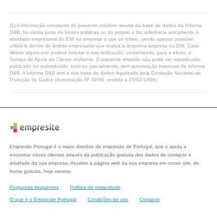
(1) A informação constante do presente relatório resulta da base de dados da Informa
D&B, foi obtida junto de fontes públicas ou do próprio e faz referência unicamente à
atividade empresarial do ENI ou empresa a que se refere, sendo apenas possível
utilizá-la dentro do âmbito empresarial que realiza a respetiva empresa ou ENI. Caso
detete algum erro poderá solicitar a sua retificação, contactando, para o efeito, o
Serviço de Apoio ao Cliente eInforma. O presente relatório não pode ser reproduzido,
publicado ou redistribuído, total ou parcialmente, sem autorização expressa da Informa
D&B. A Informa D&B tem a sua base de dados legalizada pela Comissão Nacional de
Proteção de Dados (Autorização Nº 32/96, emitida a 27/02/1996).
Empresite Portugal é o maior diretório de empresas de Portugal, que o ajuda a
encontrar novos clientes através da publicação gratuita dos dados de contacto e
atividade da sua empresa. Atualize a página web da sua empresa em nosso site, de
forma gratuita, hoje mesmo.
Perguntas frequentes
Política de privacidade
O que é o Empresite Portugal
Condições de uso
Contacto