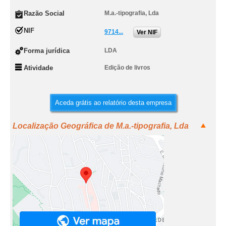
Razão Social
M.a.-tipografia, Lda
NIF
9714...
Ver NIF
Forma jurídica
LDA
Atividade
Edição de livros
Aceda grátis ao relatório desta empresa
Localização Geográfica de M.a.-tipografia, Lda