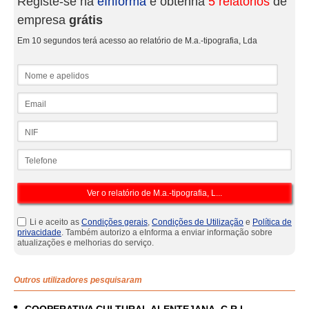
Registe-se na
eInforma
e obtenha
5 relatórios
de
empresa
grátis
Em 10 segundos terá acesso ao relatório de M.a.-tipografia, Lda
Nome e apelidos
Email
NIF
Telefone
Li e aceito as
Condições gerais
,
Condições de Utilização
e
Política de
privacidade
. Também autorizo a eInforma a enviar informação sobre
atualizações e melhorias do serviço.
Outros utilizadores pesquisaram