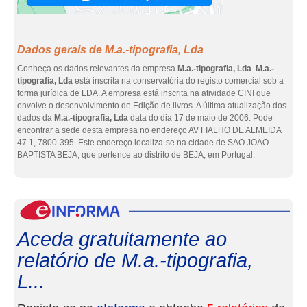
Dados gerais de M.a.-tipografia, Lda
Conheça os dados relevantes da empresa
M.a.-tipografia, Lda
.
M.a.-
tipografia, Lda
está inscrita na conservatória do registo comercial sob a
forma jurídica de LDA. A empresa está inscrita na atividade CINI que
envolve o desenvolvimento de Edição de livros. A última atualização dos
dados da
M.a.-tipografia, Lda
data do dia 17 de maio de 2006. Pode
encontrar a sede desta empresa no endereço AV FIALHO DE ALMEIDA
47 1, 7800-395. Este endereço localiza-se na cidade de SAO JOAO
BAPTISTA BEJA, que pertence ao distrito de BEJA, em Portugal.
eInf
Aceda gratuitamente ao
relatório de M.a.-tipografia,
L...