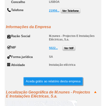
Concelho
LISBOA
Telefone
21956...
Ver Telefone
Informações da Empresa
Razão Social
M.nunes - Projectos E Instalações
Eléctricas, S.a.
NIF
5022...
Ver NIF
Forma jurídica
SA
Atividade
Instalação eléctrica
Aceda grátis ao relatório desta empresa
Localização Geográfica de M.nunes - Projectos
E Instalações Eléctricas, S.a.