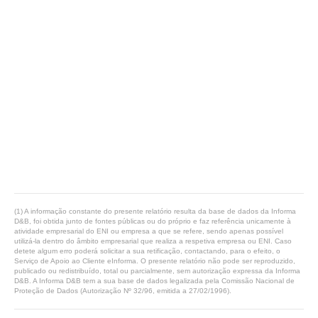
(1) A informação constante do presente relatório resulta da base de dados da Informa
D&B, foi obtida junto de fontes públicas ou do próprio e faz referência unicamente à
atividade empresarial do ENI ou empresa a que se refere, sendo apenas possível
utilizá-la dentro do âmbito empresarial que realiza a respetiva empresa ou ENI. Caso
detete algum erro poderá solicitar a sua retificação, contactando, para o efeito, o
Serviço de Apoio ao Cliente eInforma. O presente relatório não pode ser reproduzido,
publicado ou redistribuído, total ou parcialmente, sem autorização expressa da Informa
D&B. A Informa D&B tem a sua base de dados legalizada pela Comissão Nacional de
Proteção de Dados (Autorização Nº 32/96, emitida a 27/02/1996).