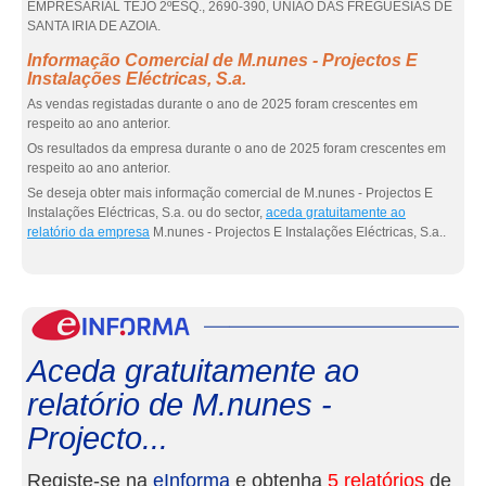
EMPRESARIAL TEJO 2ºESQ., 2690-390, UNIÃO DAS FREGUESIAS DE
SANTA IRIA DE AZOIA.
Informação Comercial de M.nunes - Projectos E
Instalações Eléctricas, S.a.
As vendas registadas durante o ano de 2025 foram crescentes em
respeito ao ano anterior.
Os resultados da empresa durante o ano de 2025 foram crescentes em
respeito ao ano anterior.
Se deseja obter mais informação comercial de M.nunes - Projectos E
Instalações Eléctricas, S.a. ou do sector,
aceda gratuitamente ao
relatório da empresa
M.nunes - Projectos E Instalações Eléctricas, S.a..
eInf
Aceda gratuitamente ao
relatório de M.nunes -
Projecto...
Registe-se na
eInforma
e obtenha
5 relatórios
de