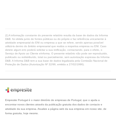
(1) A informação constante do presente relatório resulta da base de dados da Informa
D&B, foi obtida junto de fontes públicas ou do próprio e faz referência unicamente à
atividade empresarial do ENI ou empresa a que se refere, sendo apenas possível
utilizá-la dentro do âmbito empresarial que realiza a respetiva empresa ou ENI. Caso
detete algum erro poderá solicitar a sua retificação, contactando, para o efeito, o
Serviço de Apoio ao Cliente eInforma. O presente relatório não pode ser reproduzido,
publicado ou redistribuído, total ou parcialmente, sem autorização expressa da Informa
D&B. A Informa D&B tem a sua base de dados legalizada pela Comissão Nacional de
Proteção de Dados (Autorização Nº 32/96, emitida a 27/02/1996).
Empresite Portugal é o maior diretório de empresas de Portugal, que o ajuda a
encontrar novos clientes através da publicação gratuita dos dados de contacto e
atividade da sua empresa. Atualize a página web da sua empresa em nosso site, de
forma gratuita, hoje mesmo.