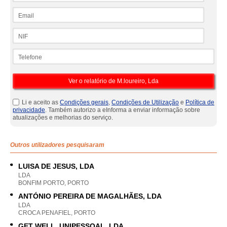
Email
NIF
Telefone
Li e aceito as
Condições gerais
,
Condições de Utilização
e
Política de
privacidade
. Também autorizo a eInforma a enviar informação sobre
atualizações e melhorias do serviço.
Outros utilizadores pesquisaram
LUISA DE JESUS, LDA
LDA
BONFIM PORTO, PORTO
ANTÓNIO PEREIRA DE MAGALHÃES, LDA
LDA
CROCA PENAFIEL, PORTO
GET WELL, UNIPESSOAL, LDA