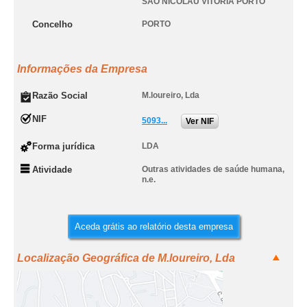
SAO NICOLAU VITORIA PORTO
Concelho
PORTO
Informações da Empresa
Razão Social
M.loureiro, Lda
NIF
5093...
Ver NIF
Forma jurídica
LDA
Atividade
Outras atividades de saúde humana,
n.e.
Aceda grátis ao relatório desta empresa
Localização Geográfica de M.loureiro, Lda