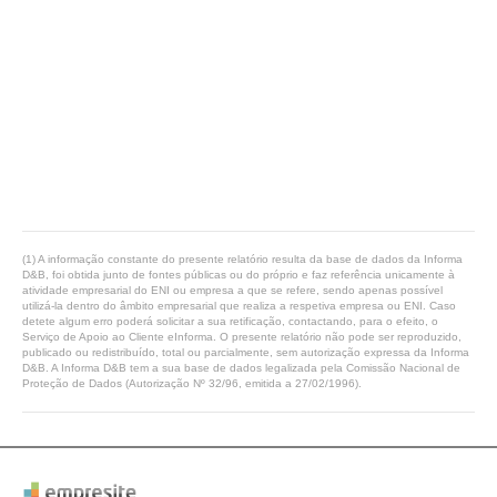
(1) A informação constante do presente relatório resulta da base de dados da Informa
D&B, foi obtida junto de fontes públicas ou do próprio e faz referência unicamente à
atividade empresarial do ENI ou empresa a que se refere, sendo apenas possível
utilizá-la dentro do âmbito empresarial que realiza a respetiva empresa ou ENI. Caso
detete algum erro poderá solicitar a sua retificação, contactando, para o efeito, o
Serviço de Apoio ao Cliente eInforma. O presente relatório não pode ser reproduzido,
publicado ou redistribuído, total ou parcialmente, sem autorização expressa da Informa
D&B. A Informa D&B tem a sua base de dados legalizada pela Comissão Nacional de
Proteção de Dados (Autorização Nº 32/96, emitida a 27/02/1996).