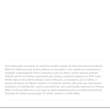
(1) A informação constante do presente relatório resulta da base de dados da Informa
D&B, foi obtida junto de fontes públicas ou do próprio e faz referência unicamente à
atividade empresarial do ENI ou empresa a que se refere, sendo apenas possível
utilizá-la dentro do âmbito empresarial que realiza a respetiva empresa ou ENI. Caso
detete algum erro poderá solicitar a sua retificação, contactando, para o efeito, o
Serviço de Apoio ao Cliente eInforma. O presente relatório não pode ser reproduzido,
publicado ou redistribuído, total ou parcialmente, sem autorização expressa da Informa
D&B. A Informa D&B tem a sua base de dados legalizada pela Comissão Nacional de
Proteção de Dados (Autorização Nº 32/96, emitida a 27/02/1996).