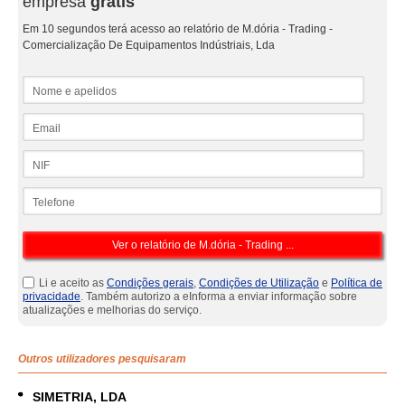
empresa
grátis
Em 10 segundos terá acesso ao relatório de M.dória - Trading -
Comercialização De Equipamentos Indústriais, Lda
Nome e apelidos
Email
NIF
Telefone
Li e aceito as
Condições gerais
,
Condições de Utilização
e
Política de
privacidade
. Também autorizo a eInforma a enviar informação sobre
atualizações e melhorias do serviço.
Outros utilizadores pesquisaram
SIMETRIA, LDA