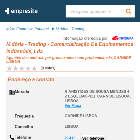
Pesquisar:
Início Empresite Portugal
M.dória - Trading -...
Informação oferecida por
M.dória - Trading - Comercialização De Equipamentos
Indústriais, Lda
Agentes do comércio por grosso misto sem predominância, CARNIDE
LISBOA
(
0
votos)
Endereço e contato
Morada
R ARISTIDES DE SOUSA MENDES 4
2ºESQ., 1600-413
,
CARNIDE LISBOA
,
LISBOA
Ver Mapa
Freguesia
CARNIDE LISBOA
Concelho
LISBOA
Telefone
21410...
Ver Telefone