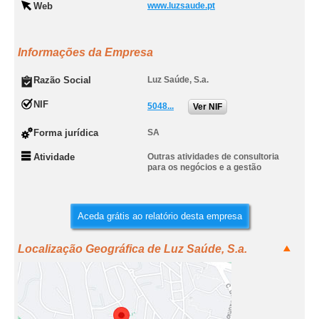
Web
www.luzsaude.pt
Informações da Empresa
Razão Social
Luz Saúde, S.a.
NIF
5048...
Ver NIF
Forma jurídica
SA
Atividade
Outras atividades de consultoria
para os negócios e a gestão
Aceda grátis ao relatório desta empresa
Localização Geográfica de Luz Saúde, S.a.