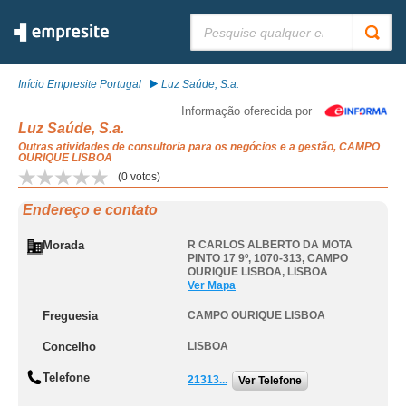
Pesquisar:
Início Empresite Portugal
Luz Saúde, S.a.
Informação oferecida por
Luz Saúde, S.a.
Outras atividades de consultoria para os negócios e a gestão, CAMPO
OURIQUE LISBOA
(
0
votos)
Endereço e contato
Morada
R CARLOS ALBERTO DA MOTA
PINTO 17 9º, 1070-313
,
CAMPO
OURIQUE LISBOA
,
LISBOA
Ver Mapa
Freguesia
CAMPO OURIQUE LISBOA
Concelho
LISBOA
Telefone
21313...
Ver Telefone