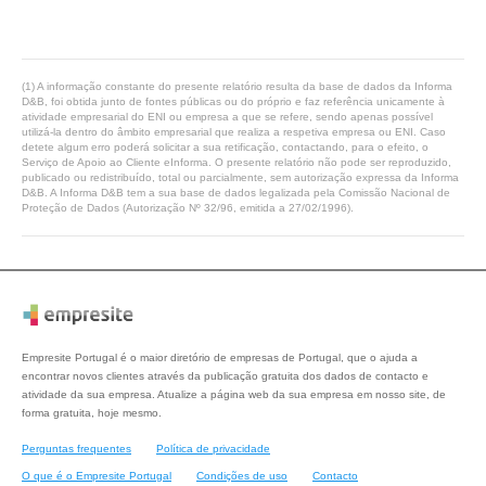
(1) A informação constante do presente relatório resulta da base de dados da Informa
D&B, foi obtida junto de fontes públicas ou do próprio e faz referência unicamente à
atividade empresarial do ENI ou empresa a que se refere, sendo apenas possível
utilizá-la dentro do âmbito empresarial que realiza a respetiva empresa ou ENI. Caso
detete algum erro poderá solicitar a sua retificação, contactando, para o efeito, o
Serviço de Apoio ao Cliente eInforma. O presente relatório não pode ser reproduzido,
publicado ou redistribuído, total ou parcialmente, sem autorização expressa da Informa
D&B. A Informa D&B tem a sua base de dados legalizada pela Comissão Nacional de
Proteção de Dados (Autorização Nº 32/96, emitida a 27/02/1996).
Empresite Portugal é o maior diretório de empresas de Portugal, que o ajuda a
encontrar novos clientes através da publicação gratuita dos dados de contacto e
atividade da sua empresa. Atualize a página web da sua empresa em nosso site, de
forma gratuita, hoje mesmo.
Perguntas frequentes
Política de privacidade
O que é o Empresite Portugal
Condições de uso
Contacto