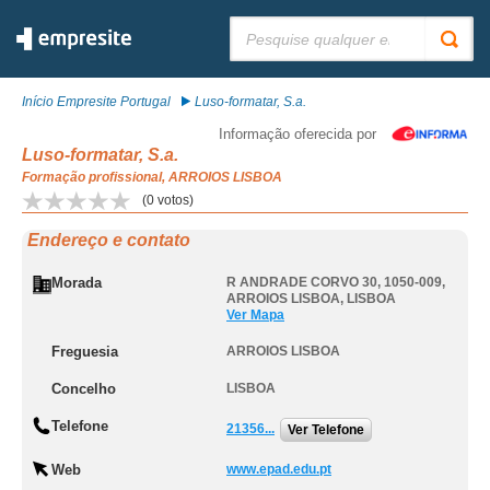
Pesquisar:
Início Empresite Portugal
Luso-formatar, S.a.
Informação oferecida por
Luso-formatar, S.a.
Formação profissional, ARROIOS LISBOA
(
0
votos)
Endereço e contato
Morada
R ANDRADE CORVO 30, 1050-009
,
ARROIOS LISBOA
,
LISBOA
Ver Mapa
Freguesia
ARROIOS LISBOA
Concelho
LISBOA
Telefone
21356...
Ver Telefone
Web
www.epad.edu.pt