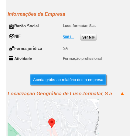
Informações da Empresa
Razão Social
Luso-formatar, S.a.
NIF
5081...
Ver NIF
Forma jurídica
SA
Atividade
Formação profissional
Aceda grátis ao relatório desta empresa
Localização Geográfica de Luso-formatar, S.a.