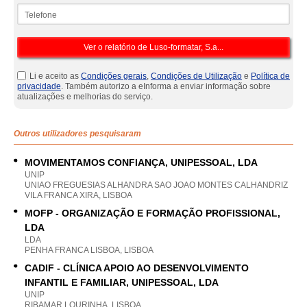
Telefone
Li e aceito as
Condições gerais
,
Condições de Utilização
e
Política de
privacidade
. Também autorizo a eInforma a enviar informação sobre
atualizações e melhorias do serviço.
Outros utilizadores pesquisaram
MOVIMENTAMOS CONFIANÇA, UNIPESSOAL, LDA
UNIP
UNIAO FREGUESIAS ALHANDRA SAO JOAO MONTES CALHANDRIZ
VILA FRANCA XIRA, LISBOA
MOFP - ORGANIZAÇÃO E FORMAÇÃO PROFISSIONAL,
LDA
LDA
PENHA FRANCA LISBOA, LISBOA
CADIF - CLÍNICA APOIO AO DESENVOLVIMENTO
INFANTIL E FAMILIAR, UNIPESSOAL, LDA
UNIP
RIBAMAR LOURINHA, LISBOA