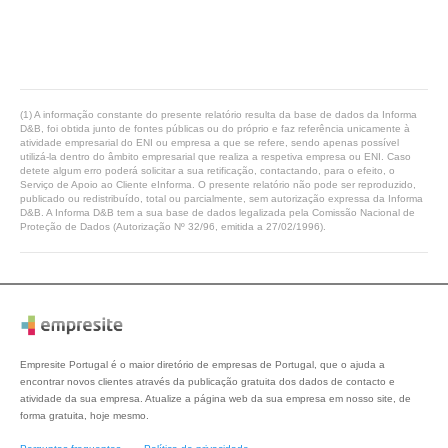
(1) A informação constante do presente relatório resulta da base de dados da Informa
D&B, foi obtida junto de fontes públicas ou do próprio e faz referência unicamente à
atividade empresarial do ENI ou empresa a que se refere, sendo apenas possível
utilizá-la dentro do âmbito empresarial que realiza a respetiva empresa ou ENI. Caso
detete algum erro poderá solicitar a sua retificação, contactando, para o efeito, o
Serviço de Apoio ao Cliente eInforma. O presente relatório não pode ser reproduzido,
publicado ou redistribuído, total ou parcialmente, sem autorização expressa da Informa
D&B. A Informa D&B tem a sua base de dados legalizada pela Comissão Nacional de
Proteção de Dados (Autorização Nº 32/96, emitida a 27/02/1996).
Empresite Portugal é o maior diretório de empresas de Portugal, que o ajuda a
encontrar novos clientes através da publicação gratuita dos dados de contacto e
atividade da sua empresa. Atualize a página web da sua empresa em nosso site, de
forma gratuita, hoje mesmo.