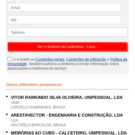
Email
NIF
Telefone
Li e aceito as
Condições gerais
,
Condições de Utilização
e
Política de
privacidade
. Também autorizo a eInforma a enviar informação sobre
atualizações e melhorias do serviço.
Outros utilizadores pesquisaram
VITOR RAIMUNDO SILVA OLIVEIRA, UNIPESSOAL, LDA
UNIP
LORDELO GUIMARAES, BRAGA
ARESTAVECTOR - ENGENHARIA E CONSTRUÇÃO, LDA
LDA
ARCOZELO BARCELOS, BRAGA
MEMÓRIAS AO CUBO - CALCETEIRO, UNIPESSOAL, LDA