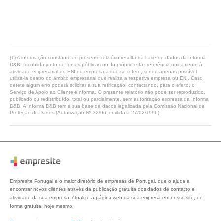
(1) A informação constante do presente relatório resulta da base de dados da Informa
D&B, foi obtida junto de fontes públicas ou do próprio e faz referência unicamente à
atividade empresarial do ENI ou empresa a que se refere, sendo apenas possível
utilizá-la dentro do âmbito empresarial que realiza a respetiva empresa ou ENI. Caso
detete algum erro poderá solicitar a sua retificação, contactando, para o efeito, o
Serviço de Apoio ao Cliente eInforma. O presente relatório não pode ser reproduzido,
publicado ou redistribuído, total ou parcialmente, sem autorização expressa da Informa
D&B. A Informa D&B tem a sua base de dados legalizada pela Comissão Nacional de
Proteção de Dados (Autorização Nº 32/96, emitida a 27/02/1996).
Empresite Portugal é o maior diretório de empresas de Portugal, que o ajuda a
encontrar novos clientes através da publicação gratuita dos dados de contacto e
atividade da sua empresa. Atualize a página web da sua empresa em nosso site, de
forma gratuita, hoje mesmo.