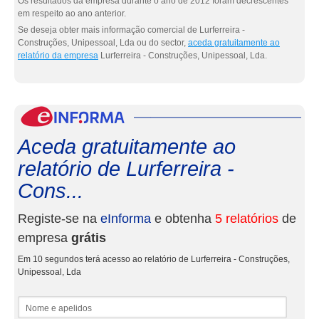
Os resultados da empresa durante o ano de 2012 foram decrescentes
em respeito ao ano anterior.
Se deseja obter mais informação comercial de Lurferreira -
Construções, Unipessoal, Lda ou do sector,
aceda gratuitamente ao
relatório da empresa
Lurferreira - Construções, Unipessoal, Lda.
eInf
Aceda gratuitamente ao
relatório de Lurferreira -
Cons...
Registe-se na
eInforma
e obtenha
5 relatórios
de
empresa
grátis
Em 10 segundos terá acesso ao relatório de Lurferreira - Construções,
Unipessoal, Lda
Nome e apelidos