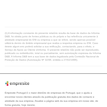
(1) A informação constante do presente relatório resulta da base de dados da Informa
D&B, foi obtida junto de fontes públicas ou do próprio e faz referência unicamente à
atividade empresarial do ENI ou empresa a que se refere, sendo apenas possível
utilizá-la dentro do âmbito empresarial que realiza a respetiva empresa ou ENI. Caso
detete algum erro poderá solicitar a sua retificação, contactando, para o efeito, o
Serviço de Apoio ao Cliente eInforma. O presente relatório não pode ser reproduzido,
publicado ou redistribuído, total ou parcialmente, sem autorização expressa da Informa
D&B. A Informa D&B tem a sua base de dados legalizada pela Comissão Nacional de
Proteção de Dados (Autorização Nº 32/96, emitida a 27/02/1996).
Empresite Portugal é o maior diretório de empresas de Portugal, que o ajuda a
encontrar novos clientes através da publicação gratuita dos dados de contacto e
atividade da sua empresa. Atualize a página web da sua empresa em nosso site, de
forma gratuita, hoje mesmo.