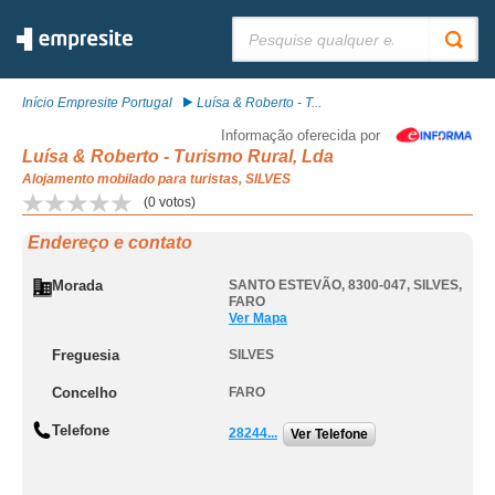
Pesquisar:
Início Empresite Portugal
Luísa & Roberto - T...
Informação oferecida por
Luísa & Roberto - Turismo Rural, Lda
Alojamento mobilado para turistas, SILVES
(
0
votos)
Endereço e contato
Morada
SANTO ESTEVÃO, 8300-047
,
SILVES
,
FARO
Ver Mapa
Freguesia
SILVES
Concelho
FARO
Telefone
28244...
Ver Telefone