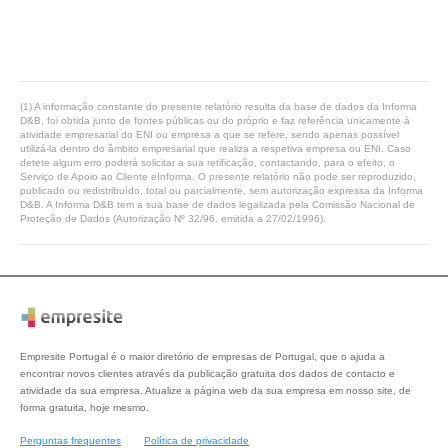
(1) A informação constante do presente relatório resulta da base de dados da Informa
D&B, foi obtida junto de fontes públicas ou do próprio e faz referência unicamente à
atividade empresarial do ENI ou empresa a que se refere, sendo apenas possível
utilizá-la dentro do âmbito empresarial que realiza a respetiva empresa ou ENI. Caso
detete algum erro poderá solicitar a sua retificação, contactando, para o efeito, o
Serviço de Apoio ao Cliente eInforma. O presente relatório não pode ser reproduzido,
publicado ou redistribuído, total ou parcialmente, sem autorização expressa da Informa
D&B. A Informa D&B tem a sua base de dados legalizada pela Comissão Nacional de
Proteção de Dados (Autorização Nº 32/96, emitida a 27/02/1996).
Empresite Portugal é o maior diretório de empresas de Portugal, que o ajuda a
encontrar novos clientes através da publicação gratuita dos dados de contacto e
atividade da sua empresa. Atualize a página web da sua empresa em nosso site, de
forma gratuita, hoje mesmo.
Perguntas frequentes
Política de privacidade