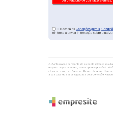
Li e aceito as
Condições gerais
,
Condiçõ
eInforma a enviar informação sobre atualiza
(1) A informação constante do presente relatório resul
empresa a que se refere, sendo apenas possível utilizá
efeito, o Serviço de Apoio ao Cliente eInforma. O pres
a sua base de dados legalizada pela Comissão Naciona