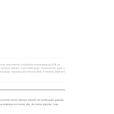
rência unicamente à atividade empresarial do ENI ou
poderá solicitar a sua retificação, contactando, para o
 autorização expressa da Informa D&B. A Informa D&B tem
ncontrar novos clientes através da publicação gratuita
a empresa em nosso site, de forma gratuita, hoje