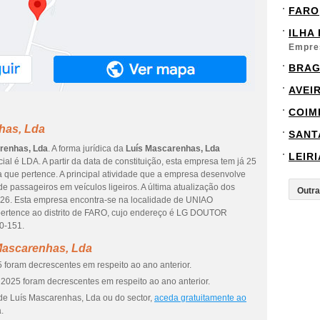
FARO
ILHA
Empre
BRA
AVEI
COIM
has, Lda
SANT
renhas, Lda
. A forma jurídica da
Luís Mascarenhas, Lda
LEIRI
ial é LDA. A partir da data de constituição, esta empresa tem já 25
a que pertence. A principal atividade que a empresa desenvolve
e passageiros em veículos ligeiros. A última atualização dos
026. Esta empresa encontra-se na localidade de UNIAO
ence ao distrito de FARO, cujo endereço é LG DOUTOR
0-151.
Mascarenhas, Lda
 foram decrescentes em respeito ao ano anterior.
2025 foram decrescentes em respeito ao ano anterior.
de Luís Mascarenhas, Lda ou do sector,
aceda gratuitamente ao
.