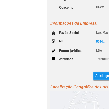
Concelho
FARO
Informações da Empresa
Razão Social
Luís Mas
NIF
5054...
Forma jurídica
LDA
Atividade
Transport
Aceda grá
Localização Geográfica de Luí