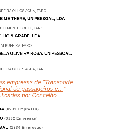
A
P
UFEIRA OLHOS AGUA, FARO
E ME THERE, UNIPESSOAL, LDA
P
 CLEMENTE LOULE, FARO
LHO & GRADE, LDA
 ALBUFEIRA, FARO
ELA OLIVEIRA ROSA, UNIPESSOAL,
A
P
UFEIRA OLHOS AGUA, FARO
as empresas de "
Transporte
ional de passageiros e...
"
sificadas por Concelho
OA
(8931 Empresas)
O
(3132 Empresas)
BAL
(1830 Empresas)