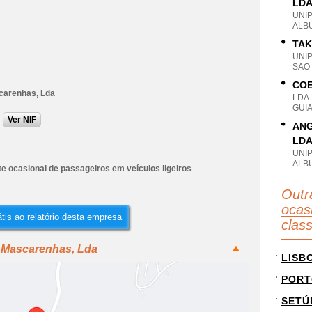
LD
UNI
ALB
TAK
UNI
SAO
COE
carenhas, Lda
LDA
GUIA
Ver NIF
ANG
LD
UNI
ALB
e ocasional de passageiros em veículos ligeiros
Outr
ocas
tis ao relatório desta empresa
clas
s Mascarenhas, Lda
LISB
PORT
SETÚ