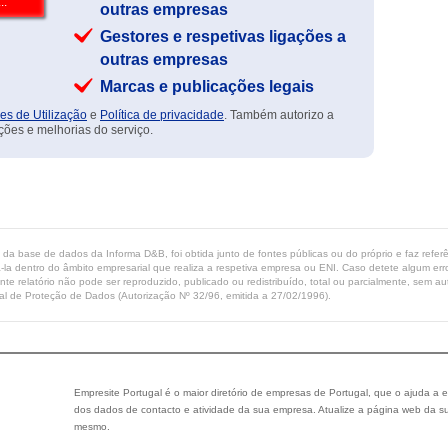
outras empresas
Gestores e respetivas ligações a
outras empresas
Marcas e publicações legais
es de Utilização
e
Política de privacidade
. Também autorizo a
ções e melhorias do serviço.
ta da base de dados da Informa D&B, foi obtida junto de fontes públicas ou do próprio e faz refe
-la dentro do âmbito empresarial que realiza a respetiva empresa ou ENI. Caso detete algum erro 
ente relatório não pode ser reproduzido, publicado ou redistribuído, total ou parcialmente, sem
l de Proteção de Dados (Autorização Nº 32/96, emitida a 27/02/1996).
Empresite Portugal é o maior diretório de empresas de Portugal, que o ajuda a e
dos dados de contacto e atividade da sua empresa. Atualize a página web da su
mesmo.