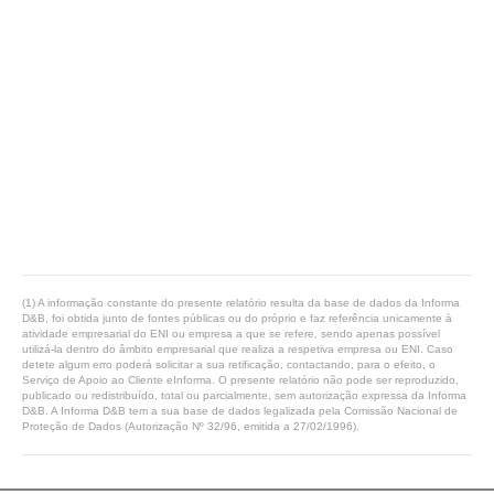
(1) A informação constante do presente relatório resulta da base de dados da Informa
D&B, foi obtida junto de fontes públicas ou do próprio e faz referência unicamente à
atividade empresarial do ENI ou empresa a que se refere, sendo apenas possível
utilizá-la dentro do âmbito empresarial que realiza a respetiva empresa ou ENI. Caso
detete algum erro poderá solicitar a sua retificação, contactando, para o efeito, o
Serviço de Apoio ao Cliente eInforma. O presente relatório não pode ser reproduzido,
publicado ou redistribuído, total ou parcialmente, sem autorização expressa da Informa
D&B. A Informa D&B tem a sua base de dados legalizada pela Comissão Nacional de
Proteção de Dados (Autorização Nº 32/96, emitida a 27/02/1996).