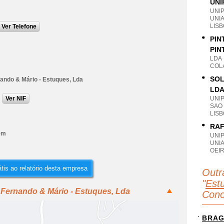
UNI
UNI
UNIA
LIS
Ver Telefone
PIN
PIN
LDA
COLA
SOL
nando & Mário - Estuques, Lda
LD
Ver NIF
UNI
SAO
LIS
RAF
em
UNI
UNI
OEIR
tis ao relatório desta empresa
Outr
"
Est
 Fernando & Mário - Estuques, Lda
Conc
BRA