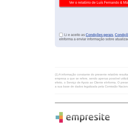
Li e aceito as
Condições gerais
,
Condiçõ
eInforma a enviar informação sobre atualiza
(1) A informação constante do presente relatório resul
empresa a que se refere, sendo apenas possível utilizá
efeito, o Serviço de Apoio ao Cliente eInforma. O pres
a sua base de dados legalizada pela Comissão Naciona