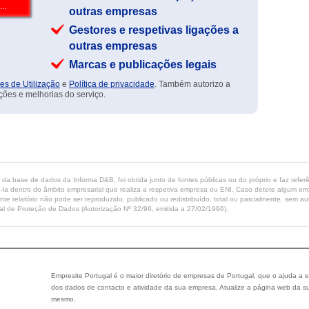
outras empresas
Gestores e respetivas ligações a
outras empresas
Marcas e publicações legais
es de Utilização
e
Política de privacidade
. Também autorizo a
ções e melhorias do serviço.
ta da base de dados da Informa D&B, foi obtida junto de fontes públicas ou do próprio e faz refe
-la dentro do âmbito empresarial que realiza a respetiva empresa ou ENI. Caso detete algum erro 
ente relatório não pode ser reproduzido, publicado ou redistribuído, total ou parcialmente, sem
l de Proteção de Dados (Autorização Nº 32/96, emitida a 27/02/1996).
Empresite Portugal é o maior diretório de empresas de Portugal, que o ajuda a e
dos dados de contacto e atividade da sua empresa. Atualize a página web da su
mesmo.