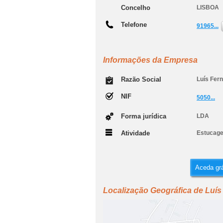
Concelho
LISBOA
Telefone
91965...
Informações da Empresa
Razão Social
Luís Fer
NIF
5050...
Forma jurídica
LDA
Atividade
Estucag
Aceda grá
Localização Geográfica de Luís