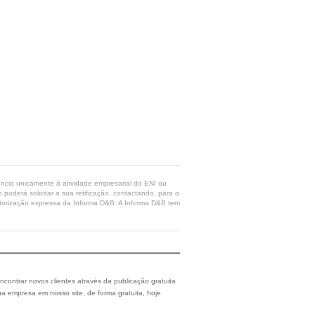
rência unicamente à atividade empresarial do ENI ou
poderá solicitar a sua retificação, contactando, para o
 autorização expressa da Informa D&B. A Informa D&B tem
ncontrar novos clientes através da publicação gratuita
a empresa em nosso site, de forma gratuita, hoje