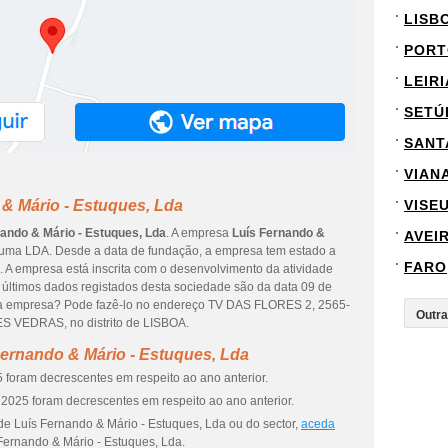
LISB
PORT
LEIRI
SETÚ
SANT
VIAN
& Mário - Estuques, Lda
VISE
nando & Mário - Estuques, Lda
. A empresa
Luís Fernando &
AVEI
uma LDA. Desde a data de fundação, a empresa tem estado a
FARO
. A empresa está inscrita com o desenvolvimento da atividade
últimos dados registados desta sociedade são da data 09 de
e da empresa? Pode fazê-lo no endereço TV DAS FLORES 2, 2565-
S VEDRAS, no distrito de LISBOA.
ernando & Mário - Estuques, Lda
 foram decrescentes em respeito ao ano anterior.
2025 foram decrescentes em respeito ao ano anterior.
de Luís Fernando & Mário - Estuques, Lda ou do sector,
aceda
Fernando & Mário - Estuques, Lda.