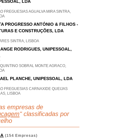
PESSOAL, LDA
P
O FREGUESIAS AGUALVA MIRA SINTRA,
BOA
TA PROGRESSO ANTÓNIO & FILHOS -
TURAS E CONSTRUÇÕES, LDA
RES SINTRA, LISBOA
ANGE RODRIGUES, UNIPESSOAL,
A
P
 QUINTINO SOBRAL MONTE AGRACO,
BOA
AEL PLANCHE, UNIPESSOAL, LDA
P
AO FREGUESIAS CARNAXIDE QUEIJAS
AS, LISBOA
as empresas de
ucagem
" classificadas por
elho
GA
(154 Empresas)