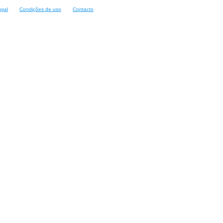
ugal
Condições de uso
Contacto