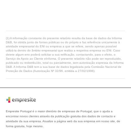
(1) A informação constante do presente relatório resulta da base de dados da Informa
D&B, foi obtida junto de fontes públicas ou do próprio e faz referência unicamente à
atividade empresarial do ENI ou empresa a que se refere, sendo apenas possível
utilizá-la dentro do âmbito empresarial que realiza a respetiva empresa ou ENI. Caso
detete algum erro poderá solicitar a sua retificação, contactando, para o efeito, o
Serviço de Apoio ao Cliente eInforma. O presente relatório não pode ser reproduzido,
publicado ou redistribuído, total ou parcialmente, sem autorização expressa da Informa
D&B. A Informa D&B tem a sua base de dados legalizada pela Comissão Nacional de
Proteção de Dados (Autorização Nº 32/96, emitida a 27/02/1996).
Empresite Portugal é o maior diretório de empresas de Portugal, que o ajuda a
encontrar novos clientes através da publicação gratuita dos dados de contacto e
atividade da sua empresa. Atualize a página web da sua empresa em nosso site, de
forma gratuita, hoje mesmo.