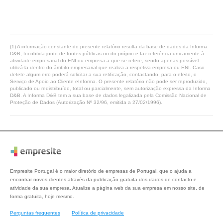
(1) A informação constante do presente relatório resulta da base de dados da Informa
D&B, foi obtida junto de fontes públicas ou do próprio e faz referência unicamente à
atividade empresarial do ENI ou empresa a que se refere, sendo apenas possível
utilizá-la dentro do âmbito empresarial que realiza a respetiva empresa ou ENI. Caso
detete algum erro poderá solicitar a sua retificação, contactando, para o efeito, o
Serviço de Apoio ao Cliente eInforma. O presente relatório não pode ser reproduzido,
publicado ou redistribuído, total ou parcialmente, sem autorização expressa da Informa
D&B. A Informa D&B tem a sua base de dados legalizada pela Comissão Nacional de
Proteção de Dados (Autorização Nº 32/96, emitida a 27/02/1996).
Empresite Portugal é o maior diretório de empresas de Portugal, que o ajuda a
encontrar novos clientes através da publicação gratuita dos dados de contacto e
atividade da sua empresa. Atualize a página web da sua empresa em nosso site, de
forma gratuita, hoje mesmo.
Perguntas frequentes
Política de privacidade