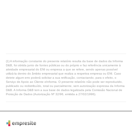
(1) A informação constante do presente relatório resulta da base de dados da Informa
D&B, foi obtida junto de fontes públicas ou do próprio e faz referência unicamente à
atividade empresarial do ENI ou empresa a que se refere, sendo apenas possível
utilizá-la dentro do âmbito empresarial que realiza a respetiva empresa ou ENI. Caso
detete algum erro poderá solicitar a sua retificação, contactando, para o efeito, o
Serviço de Apoio ao Cliente eInforma. O presente relatório não pode ser reproduzido,
publicado ou redistribuído, total ou parcialmente, sem autorização expressa da Informa
D&B. A Informa D&B tem a sua base de dados legalizada pela Comissão Nacional de
Proteção de Dados (Autorização Nº 32/96, emitida a 27/02/1996).