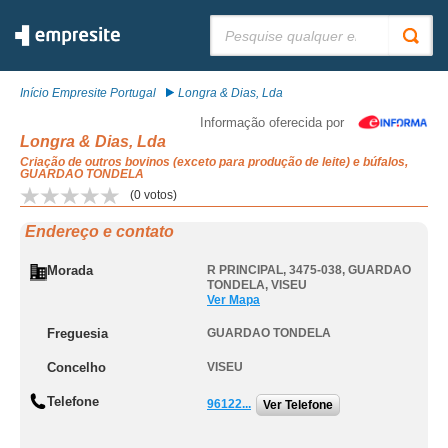
Pesquisar:
Início Empresite Portugal
Longra & Dias, Lda
Informação oferecida por
Longra & Dias, Lda
Criação de outros bovinos (exceto para produção de leite) e búfalos,
GUARDAO TONDELA
(
0
votos)
Endereço e contato
Morada
R PRINCIPAL, 3475-038
,
GUARDAO
TONDELA
,
VISEU
Ver Mapa
Freguesia
GUARDAO TONDELA
Concelho
VISEU
Telefone
96122...
Ver Telefone