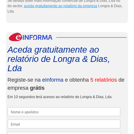
Se deseja obter mais informação comercial de Longra & Dias, Lda ou
do sector,
aceda gratuitamente ao relatório da empresa
Longra & Dias,
Lda.
eInf
Aceda gratuitamente ao
relatório de Longra & Dias,
Lda
Registe-se na
eInforma
e obtenha
5 relatórios
de
empresa
grátis
Em 10 segundos terá acesso ao relatório de Longra & Dias, Lda
Nome e apelidos
Email
NIF