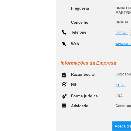
Freguesia
UNIAO F
MARTIN
Concelho
BRAGA
Telefone
25382...
Web
www.cat
Informações da Empresa
Razão Social
Logicsou
NIF
5102...
Forma jurídica
LDA
Atividade
Construçã
Aceda grá