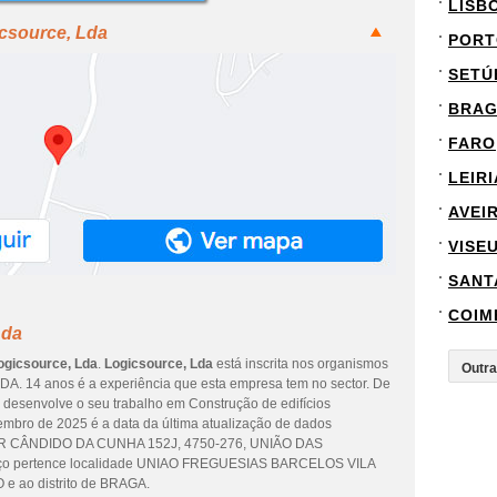
LISB
icsource, Lda
PORT
SETÚ
BRA
FARO
LEIRI
AVEI
VISE
SANT
COIM
Lda
ogicsource, Lda
.
Logicsource, Lda
está inscrita nos organismos
e LDA. 14 anos é a experiência que esta empresa tem no sector. De
desenvolve o seu trabalho em Construção de edifícios
vembro de 2025 é a data da última atualização de dados
 é R CÂNDIDO DA CUNHA 152J, 4750-276, UNIÃO DAS
o pertence localidade UNIAO FREGUESIAS BARCELOS VILA
ao distrito de BRAGA.