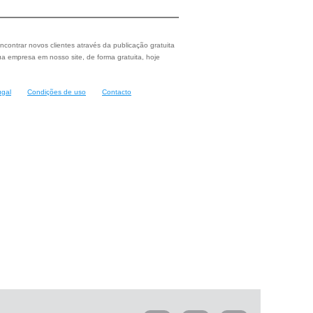
ncontrar novos clientes através da publicação gratuita
a empresa em nosso site, de forma gratuita, hoje
ugal
Condições de uso
Contacto