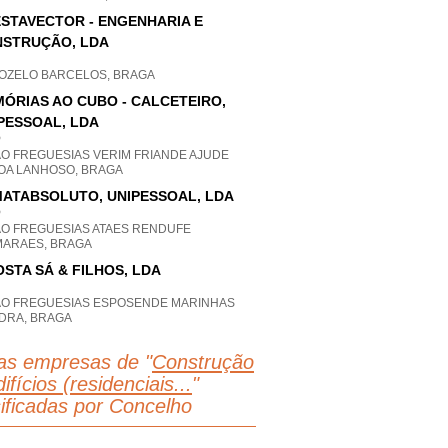
STAVECTOR - ENGENHARIA E
STRUÇÃO, LDA
OZELO BARCELOS, BRAGA
ÓRIAS AO CUBO - CALCETEIRO,
PESSOAL, LDA
P
AO FREGUESIAS VERIM FRIANDE AJUDE
OA LANHOSO, BRAGA
ATABSOLUTO, UNIPESSOAL, LDA
P
AO FREGUESIAS ATAES RENDUFE
MARAES, BRAGA
OSTA SÁ & FILHOS, LDA
AO FREGUESIAS ESPOSENDE MARINHAS
DRA, BRAGA
as empresas de "
Construção
ifícios (residenciais...
"
sificadas por Concelho