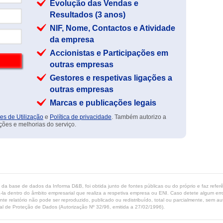
Evolução das Vendas e
Resultados (3 anos)
NIF, Nome, Contactos e Atividade
da empresa
Accionistas e Participações em
outras empresas
Gestores e respetivas ligações a
outras empresas
Marcas e publicações legais
es de Utilização
e
Política de privacidade
. Também autorizo a
ções e melhorias do serviço.
ta da base de dados da Informa D&B, foi obtida junto de fontes públicas ou do próprio e faz refe
-la dentro do âmbito empresarial que realiza a respetiva empresa ou ENI. Caso detete algum erro 
ente relatório não pode ser reproduzido, publicado ou redistribuído, total ou parcialmente, sem
l de Proteção de Dados (Autorização Nº 32/96, emitida a 27/02/1996).