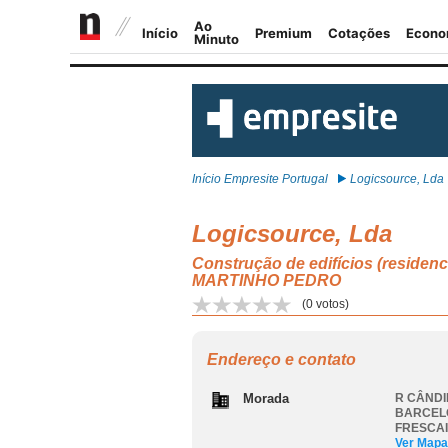
Início Empresite Portugal
Logicsource, Lda
Logicsource, Lda
Construção de edifícios (resi
MARTINHO PEDRO
(
0
votos)
Endereço e contato
Morada
R CÂNDI
BARCEL
FRESCA
Ver Mapa