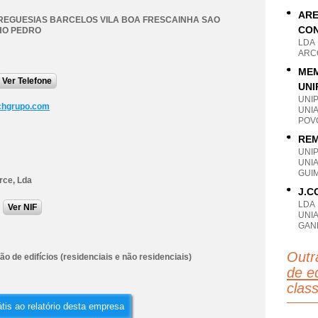
ARE
REGUESIAS BARCELOS VILA BOA FRESCAINHA SAO
CON
HO PEDRO
LDA
ARC
MEM
Ver Telefone
UNI
UNI
chgrupo.com
UNI
POV
REM
UNI
UNI
GUI
rce, Lda
J.C
LDA
Ver NIF
UNI
GAN
Outr
o de edifícios (residenciais e não residenciais)
de ed
clas
tis ao relatório desta empresa