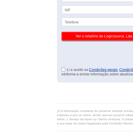
NIF
Telefone
Li e aceito as
Condições gerais
,
Condiçõ
eInforma a enviar informação sobre atualiza
(1) A informação constante do presente relatório resul
empresa a que se refere, sendo apenas possível utilizá
efeito, o Serviço de Apoio ao Cliente eInforma. O pres
a sua base de dados legalizada pela Comissão Naciona