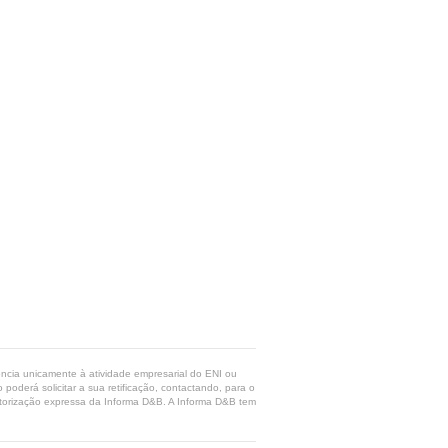
rência unicamente à atividade empresarial do ENI ou
poderá solicitar a sua retificação, contactando, para o
 autorização expressa da Informa D&B. A Informa D&B tem