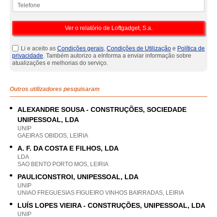
Telefone
Li e aceito as
Condições gerais
,
Condições de Utilização
e
Política de
privacidade
. Também autorizo a eInforma a enviar informação sobre
atualizações e melhorias do serviço.
Outros utilizadores pesquisaram
ALEXANDRE SOUSA - CONSTRUÇÕES, SOCIEDADE
UNIPESSOAL, LDA
UNIP
GAEIRAS OBIDOS, LEIRIA
A. F. DA COSTA E FILHOS, LDA
LDA
SAO BENTO PORTO MOS, LEIRIA
PAULICONSTROI, UNIPESSOAL, LDA
UNIP
UNIAO FREGUESIAS FIGUEIRO VINHOS BAIRRADAS, LEIRIA
LUÍS LOPES VIEIRA - CONSTRUÇÕES, UNIPESSOAL, LDA
UNIP