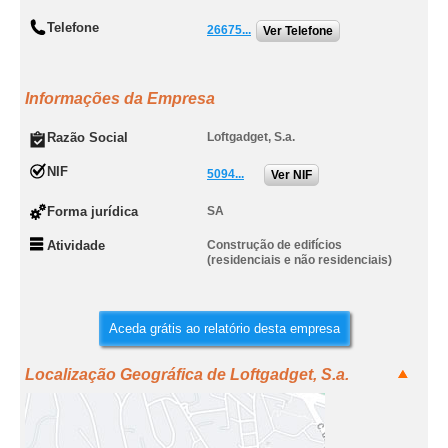
Telefone
26675...
Ver Telefone
Informações da Empresa
Razão Social
Loftgadget, S.a.
NIF
5094...
Ver NIF
Forma jurídica
SA
Atividade
Construção de edifícios
(residenciais e não residenciais)
Aceda grátis ao relatório desta empresa
Localização Geográfica de Loftgadget, S.a.