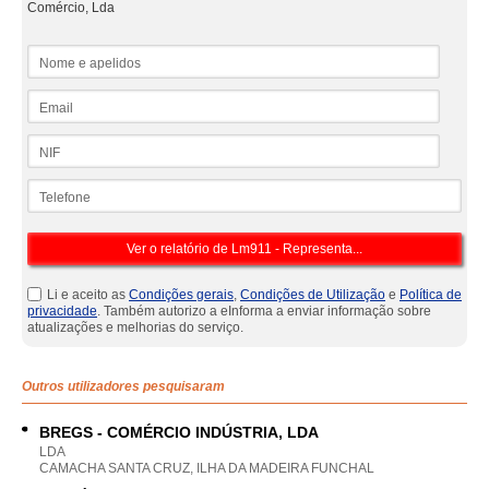
Comércio, Lda
Nome e apelidos
Email
NIF
Telefone
Li e aceito as
Condições gerais
,
Condições de Utilização
e
Política de
privacidade
. Também autorizo a eInforma a enviar informação sobre
atualizações e melhorias do serviço.
Outros utilizadores pesquisaram
BREGS - COMÉRCIO INDÚSTRIA, LDA
LDA
CAMACHA SANTA CRUZ, ILHA DA MADEIRA FUNCHAL