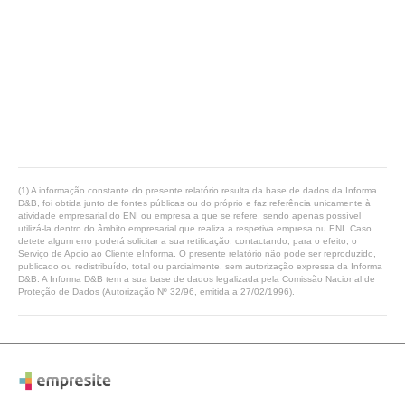
(1) A informação constante do presente relatório resulta da base de dados da Informa
D&B, foi obtida junto de fontes públicas ou do próprio e faz referência unicamente à
atividade empresarial do ENI ou empresa a que se refere, sendo apenas possível
utilizá-la dentro do âmbito empresarial que realiza a respetiva empresa ou ENI. Caso
detete algum erro poderá solicitar a sua retificação, contactando, para o efeito, o
Serviço de Apoio ao Cliente eInforma. O presente relatório não pode ser reproduzido,
publicado ou redistribuído, total ou parcialmente, sem autorização expressa da Informa
D&B. A Informa D&B tem a sua base de dados legalizada pela Comissão Nacional de
Proteção de Dados (Autorização Nº 32/96, emitida a 27/02/1996).