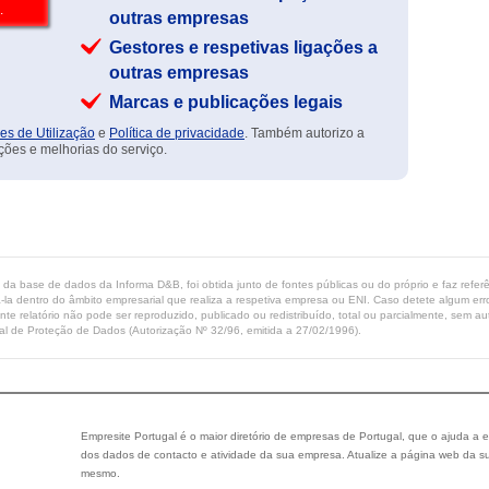
outras empresas
Gestores e respetivas ligações a
outras empresas
Marcas e publicações legais
es de Utilização
e
Política de privacidade
. Também autorizo a
ções e melhorias do serviço.
ta da base de dados da Informa D&B, foi obtida junto de fontes públicas ou do próprio e faz refe
-la dentro do âmbito empresarial que realiza a respetiva empresa ou ENI. Caso detete algum erro 
ente relatório não pode ser reproduzido, publicado ou redistribuído, total ou parcialmente, sem
l de Proteção de Dados (Autorização Nº 32/96, emitida a 27/02/1996).
Empresite Portugal é o maior diretório de empresas de Portugal, que o ajuda a e
dos dados de contacto e atividade da sua empresa. Atualize a página web da su
mesmo.