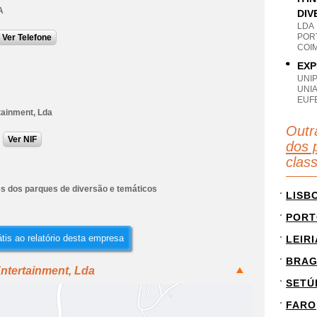
A
DIV
LDA
POR
Ver Telefone
COI
EXP
UNI
UNI
EUF
tainment, Lda
Outr
Ver NIF
dos 
clas
es dos parques de diversão e temáticos
LISB
PORT
tis ao relatório desta empresa
LEIRI
BRA
Entertainment, Lda
SETÚ
FARO