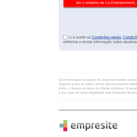
Li e aceito as
Condições gerais
,
Condiçõ
eInforma a enviar informação sobre atualiza
(1) A informação constante do presente relatório resul
empresa a que se refere, sendo apenas possível utilizá
efeito, o Serviço de Apoio ao Cliente eInforma. O pres
a sua base de dados legalizada pela Comissão Naciona