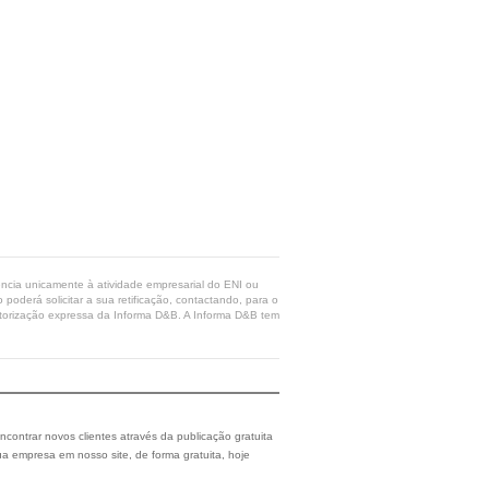
rência unicamente à atividade empresarial do ENI ou
poderá solicitar a sua retificação, contactando, para o
 autorização expressa da Informa D&B. A Informa D&B tem
ncontrar novos clientes através da publicação gratuita
a empresa em nosso site, de forma gratuita, hoje