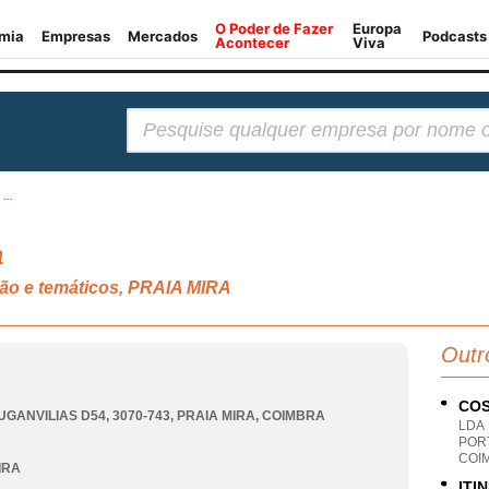
Pesquisar:
...
a
são e temáticos, PRAIA MIRA
Outr
COS
UGANVILIAS D54, 3070-743
,
PRAIA MIRA
,
COIMBRA
LDA
POR
COI
IRA
ITI