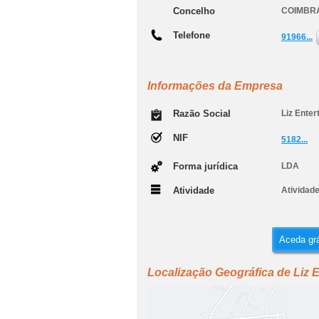
Concelho
COIMBR
Telefone
91966...
Informações da Empresa
Razão Social
Liz Enter
NIF
5182...
Forma jurídica
LDA
Atividade
Atividad
Aceda grá
Localização Geográfica de Liz 