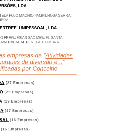
ERSÕES, LDA
TELA FOJO MACHIO PAMPILHOSA SERRA,
MBRA
ERTREE, UNIPESSOAL, LDA
P
AO FREGUESIAS SAO MIGUEL SANTA
EMIA RABACAL PENELA, COIMBRA
as empresas de "
Atividades
parques de diversão e...
"
sificadas por Concelho
OA
(27 Empresas)
O
(25 Empresas)
A
(19 Empresas)
GA
(17 Empresas)
BAL
(16 Empresas)
(16 Empresas)