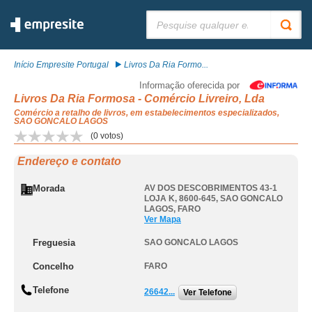
Pesquisar:
Início Empresite Portugal
Livros Da Ria Formo...
Informação oferecida por
Livros Da Ria Formosa - Comércio Livreiro, Lda
Comércio a retalho de livros, em estabelecimentos especializados,
SAO GONCALO LAGOS
(
0
votos)
Endereço e contato
Morada
AV DOS DESCOBRIMENTOS 43-1
LOJA K, 8600-645
,
SAO GONCALO
LAGOS
,
FARO
Ver Mapa
Freguesia
SAO GONCALO LAGOS
Concelho
FARO
Telefone
26642...
Ver Telefone