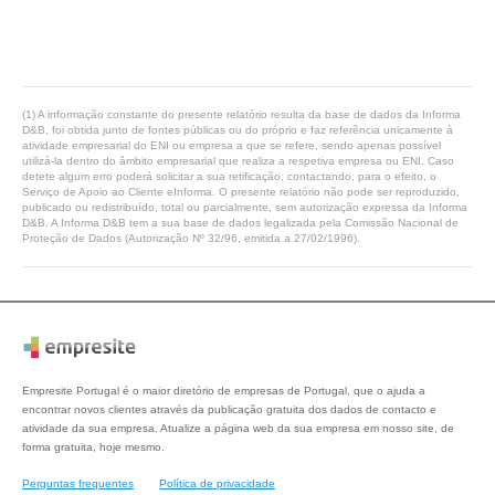
(1) A informação constante do presente relatório resulta da base de dados da Informa
D&B, foi obtida junto de fontes públicas ou do próprio e faz referência unicamente à
atividade empresarial do ENI ou empresa a que se refere, sendo apenas possível
utilizá-la dentro do âmbito empresarial que realiza a respetiva empresa ou ENI. Caso
detete algum erro poderá solicitar a sua retificação, contactando, para o efeito, o
Serviço de Apoio ao Cliente eInforma. O presente relatório não pode ser reproduzido,
publicado ou redistribuído, total ou parcialmente, sem autorização expressa da Informa
D&B. A Informa D&B tem a sua base de dados legalizada pela Comissão Nacional de
Proteção de Dados (Autorização Nº 32/96, emitida a 27/02/1996).
Empresite Portugal é o maior diretório de empresas de Portugal, que o ajuda a
encontrar novos clientes através da publicação gratuita dos dados de contacto e
atividade da sua empresa. Atualize a página web da sua empresa em nosso site, de
forma gratuita, hoje mesmo.
Perguntas frequentes
Política de privacidade