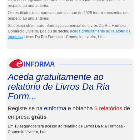
As vendas registadas durante o ano de 2025 foram decrescentes em
respeito ao ano anterior.
Os resultados da empresa durante o ano de 2025 foram crescentes em
respeito ao ano anterior.
Se deseja obter mais informação comercial de Livros Da Ria Formosa -
Comércio Livreiro, Lda ou do sector,
aceda gratuitamente ao relatório da
empresa
Livros Da Ria Formosa - Comércio Livreiro, Lda.
eInf
Aceda gratuitamente ao
relatório de Livros Da Ria
Form...
Registe-se na
eInforma
e obtenha
5 relatórios
de
empresa
grátis
Em 10 segundos terá acesso ao relatório de Livros Da Ria Formosa -
Comércio Livreiro, Lda